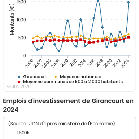
1500
Montants (€)
1000
500
0
2018
2002
2022
2008
2012
2016
2000
2020
2006
2024
2010
2014
Girancourt
Moyenne nationale
Moyenne communes de 500 à 2 000 habitants
© JDN 2026
Emplois d'investissement de Girancourt en
2024
(Source : JDN d'après ministère de l'Economie)
1 500k