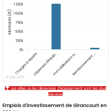
1 250k
Montants (€)
1 000k
750k
500k
250k
0k
Charges à répartir
Dépenses d'équip…
Immobilisations a…
Remboursement …
© JDN 2026
Les villes où les dépenses d'équipement sont les plus
élevées
Emplois d'investissement de Girancourt en