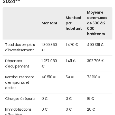
2024**
Moyenne
Montant
communes
Montant
par
de 500 à 2
habitant
000
habitants
Total des emplois
1 309 360
1 470 €
490 361 €
d'investissement
€
Dépenses
1 257 080
1 411 €
392 796 €
d'équipement
€
Remboursement
48 510 €
54 €
73 198 €
d'emprunts et
dettes
Charges à répartir
0 €
0 €
16 €
Immobilisations
0 €
0 €
20 €
affectées,