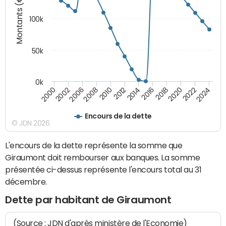
Montants (€)
100k
50k
0k
2008
2022
2002
2018
2014
2010
2024
2006
2020
2000
2016
2012
Encours de la dette
© JDN 2026
L'encours de la dette représente la somme que
Giraumont doit rembourser aux banques. La somme
présentée ci-dessus représente l'encours total au 31
décembre.
Dette par habitant de Giraumont
(Source : JDN d'après ministère de l'Economie)