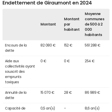
Endettement de Giraumont en 2024
Moyenne
Montant
communes
Montant
par
de 500 à 2
habitant
000
habitants
Encours de la
82 080 €
152 €
561 288 €
dette
Aide aux
0 €
0 €
254 €
collectivités ayant
souscrit des
emprunts
toxiques
Annuité de la
15 070 €
28 €
86 989 €
dette
Capacité de
0,5 an(s)
-
8,6 an(s)