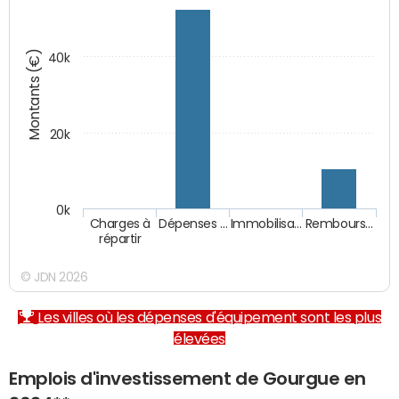
Montants (€)
40k
20k
0k
Charges à
Dépenses …
Immobilisa…
Rembours…
répartir
© JDN 2026
Les villes où les dépenses d'équipement sont les plus
élevées
Emplois d'investissement de Gourgue en