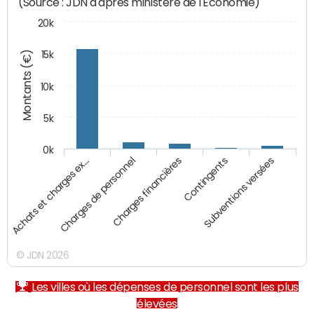
(Source : JDN d'après ministère de l'Economie)
20k
Montants (€)
15k
10k
5k
0k
Achats et charges ex…
Charges de personnel
Charges financières
Contingents
Subventions versées
© JDN 2026
Les villes où les dépenses de personnel sont les plus
élevées