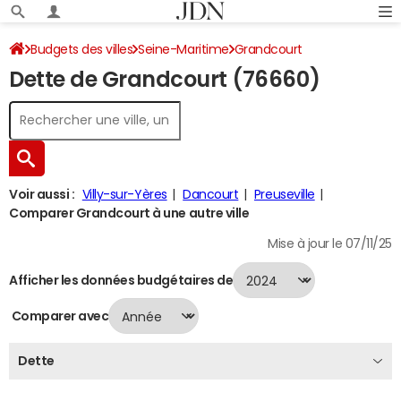
Budgets des villes
Seine-Maritime
Grandcourt
Dette de Grandcourt (76660)
Dette au 31/12/2024
Voir aussi :
Villy-sur-Yères
Dancourt
Preuseville
Comparer Grandcourt à une autre ville
Mise à jour le 07/11/25
Afficher les données budgétaires de
Comparer avec
Dette