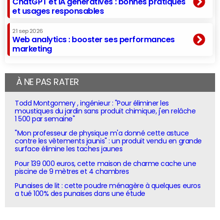
ChatGPT et IA génératives : bonnes pratiques
et usages responsables
21 sep 2026
Web analytics : booster ses performances
marketing
À NE PAS RATER
Todd Montgomery , ingénieur : "Pour éliminer les
moustiques du jardin sans produit chimique, j'en relâche
1 500 par semaine"
"Mon professeur de physique m'a donné cette astuce
contre les vêtements jaunis" : un produit vendu en grande
surface élimine les taches jaunes
Pour 139 000 euros, cette maison de charme cache une
piscine de 9 mètres et 4 chambres
Punaises de lit : cette poudre ménagère à quelques euros
a tué 100% des punaises dans une étude