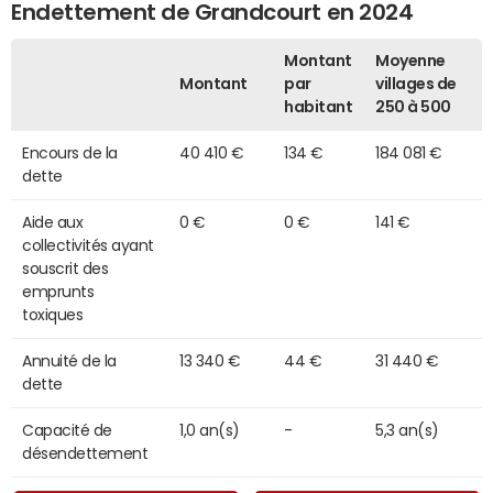
Endettement de Grandcourt en 2024
Montant
Moyenne
Montant
par
villages de
habitant
250 à 500
Encours de la
40 410 €
134 €
184 081 €
dette
Aide aux
0 €
0 €
141 €
collectivités ayant
souscrit des
emprunts
toxiques
Annuité de la
13 340 €
44 €
31 440 €
dette
Capacité de
1,0 an(s)
-
5,3 an(s)
désendettement