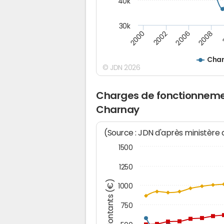
40k
30k
2008
2006
2002
2000
Char
© JDN 2026
Charges de fonctionneme
Charnay
(Source : JDN d'après ministère
1500
1250
Montants (€)
1000
750