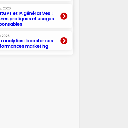
ep 2026
tGPT et IA génératives :
nes pratiques et usages
ponsables
p 2026
 analytics : booster ses
formances marketing