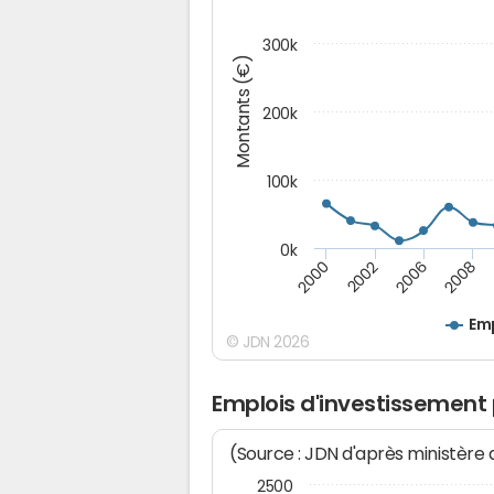
300k
Montants (€)
200k
100k
0k
2000
2008
2006
2002
Emp
© JDN 2026
Emplois d'investissement
(Source : JDN d'après ministère
2500