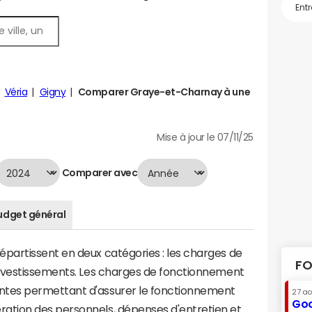
Véria
Gigny
Comparer Graye-et-Charnay à une
Mise à jour le 07/11/25
Comparer avec
udget général
artissent en deux catégories : les charges de
FO
investissements. Les charges de fonctionnement
tes permettant d'assurer le fonctionnement
27 a
Goo
tion des personnels, dépenses d'entretien et