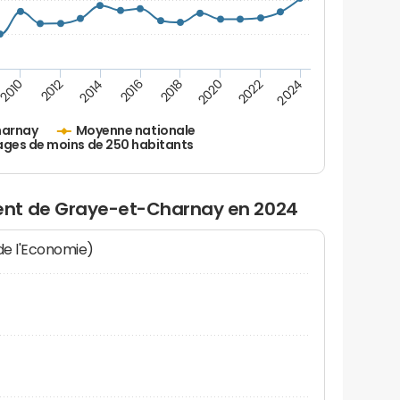
2010
2012
2014
2016
2018
2020
2022
2024
harnay
Moyenne nationale
ages de moins de 250 habitants
nt de Graye-et-Charnay en 2024
 de l'Economie)