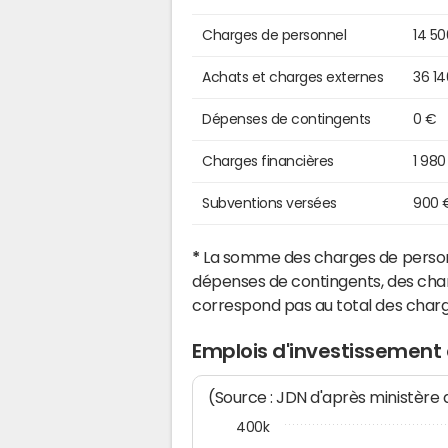
Charges de personnel
14 5
Achats et charges externes
36 1
Dépenses de contingents
0 €
Charges financières
1 980
Subventions versées
900 
*
La somme des charges de personn
dépenses de contingents, des char
correspond pas au total des char
Emplois d'investissemen
(Source : JDN d'après ministère
400k