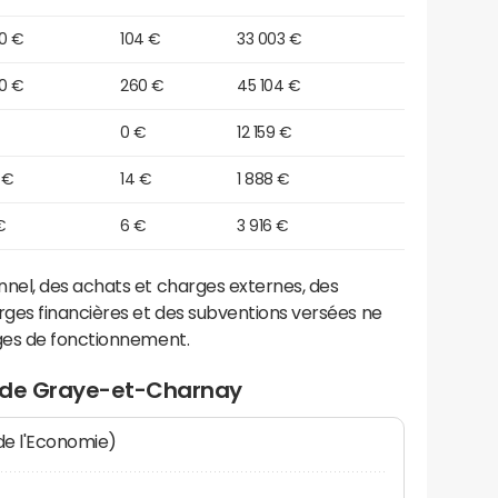
00 €
104 €
33 003 €
40 €
260 €
45 104 €
0 €
12 159 €
 €
14 €
1 888 €
€
6 €
3 916 €
el, des achats et charges externes, des
ges financières et des subventions versées ne
ges de fonctionnement.
t de Graye-et-Charnay
 de l'Economie)