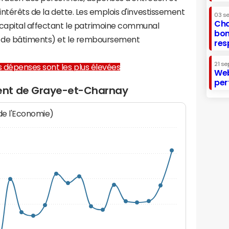
 intérêts de la dette. Les emplois d'investissement
03 s
Cha
capital affectant le patrimoine communal
bon
on de bâtiments) et le remboursement
res
21 se
les dépenses sont les plus élevées
Web
per
ent de Graye-et-Charnay
 de l'Economie)