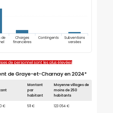
 de
Charges
Contingents
Subventions
nel
financières
versées
enses de personnel sont les plus élevées
nt de Graye-et-Charnay en 2024*
Montant
Moyenne villages de
tant
par
moins de 250
habitant
habitants
90 €
511 €
123 054 €