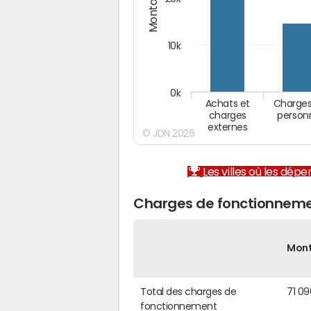
10k
0k
Achats et
Charges
charges
person
externes
© JDN 2026
Les villes où les dép
Charges de fonctionneme
Mon
Total des charges de
71 0
fonctionnement