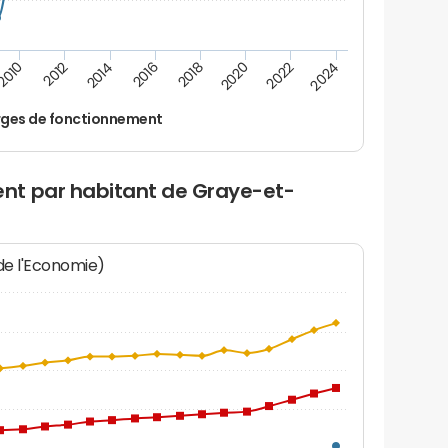
2016
2014
2012
2010
2024
2022
2020
2018
ges de fonctionnement
nt par habitant de Graye-et-
 de l'Economie)