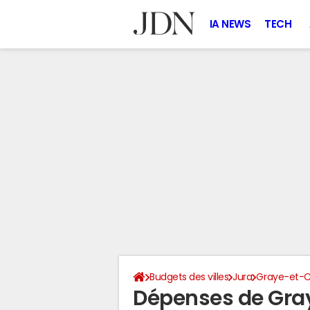
IA NEWS
TECH
Budgets des villes
Jura
Graye-et-
Dépenses de Gra