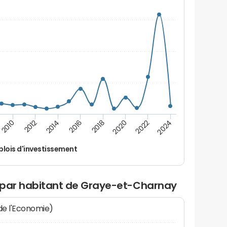
2014
2024
2012
2022
2010
2020
2018
2016
lois d'investissement
 par habitant de Graye-et-Charnay
 de l'Economie)