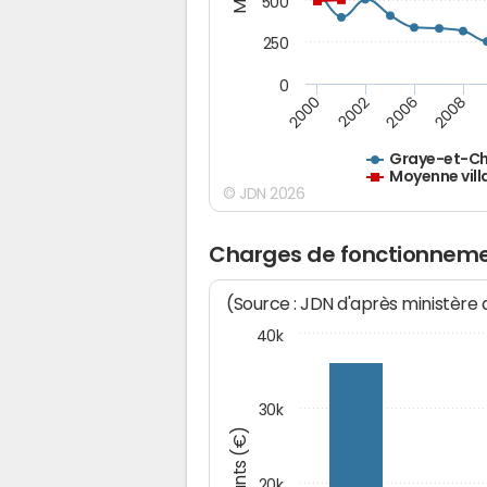
500
250
0
2000
2002
2006
2008
Graye-et-C
Moyenne vill
© JDN 2026
Charges de fonctionneme
(Source : JDN d'après ministère
40k
30k
Montants (€)
20k