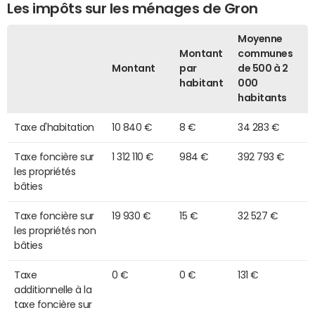
Les impôts sur les ménages de Gron
Moyenne
Montant
communes
Montant
par
de 500 à 2
habitant
000
habitants
Taxe d'habitation
10 840 €
8 €
34 283 €
Taxe foncière sur
1 312 110 €
984 €
392 793 €
les propriétés
bâties
Taxe foncière sur
19 930 €
15 €
32 527 €
les propriétés non
bâties
Taxe
0 €
0 €
131 €
additionnelle à la
taxe foncière sur