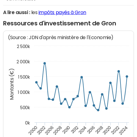
A lire aussi :
les
impôts payés à Gron
Ressources d'investissement de Gron
(Source : JDN d'après ministère de l'Economie)
2 500k
2 000k
Montants (€)
1 500k
1 000k
500k
0k
2014
2008
2000
2024
2018
2012
2006
2022
2016
2010
2002
2020