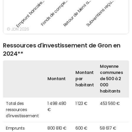
Emprunt bancaire…
Fonds de compe…
Retour de biens a…
Subventions reçu…
© JDN 2026
Ressources d'investissement de Gron en
2024**
Moyenne
Montant
communes
Montant
par
de 500 à 2
habitant
000
habitants
Total des
1 498 480
1 123 €
453 560 €
ressources
€
d'investissement
Emprunts
800 810 €
600 €
58 617 €