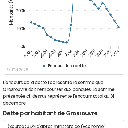
Montants (€)
200k
100k
0k
2000
2022
2016
2010
2002
2024
2018
2012
2006
2020
2014
2008
Encours de la dette
© JDN 2026
L'encours de la dette représente la somme que
Grosrouvre doit rembourser aux banques. La somme
présentée ci-dessus représente l'encours total au 31
décembre.
Dette par habitant de Grosrouvre
(Source : JDN d'après ministère de l'Economie)