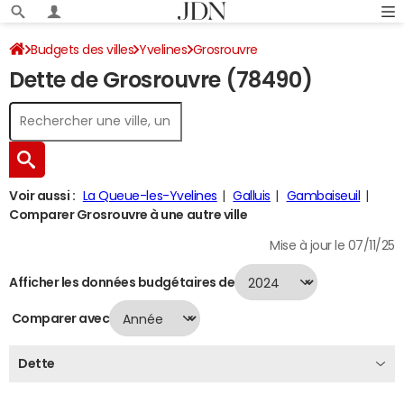
Budgets des villes
Yvelines
Grosrouvre
Dette de Grosrouvre (78490)
Dette au 31/12/2024
Voir aussi :
La Queue-les-Yvelines
Galluis
Gambaiseuil
Comparer Grosrouvre à une autre ville
Mise à jour le 07/11/25
Afficher les données budgétaires de
Comparer avec
Dette