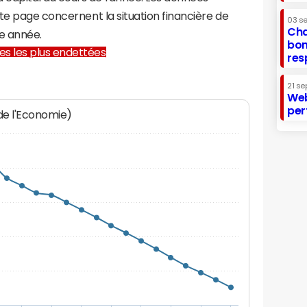
te page concernent la situation financière de
03 s
Cha
e année.
bon
lles les plus endettées
res
21 se
Web
per
 de l'Economie)