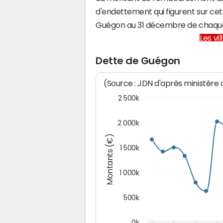
d'endettement qui figurent sur cet
Guégon au 31 décembre de chaqu
Les vi
Dette de Guégon
(Source : JDN d'après ministère
2 500k
2 000k
Montants (€)
1 500k
1 000k
500k
0k