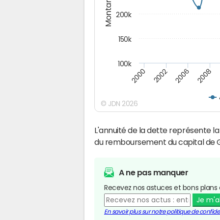
Montants (€)
200k
150k
100k
2008
2006
2002
2000
© JDN 2026
L'annuité de la dette représente 
du remboursement du capital de 
A ne pas manquer
Recevez nos astuces et bons plans 
Je m'
En savoir plus sur notre politique de confiden