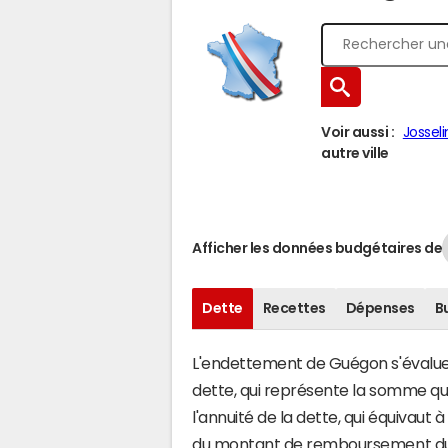
Voir aussi :
Josseli
autre ville
Afficher les données budgétaires de
Dette
Recettes
Dépenses
B
L'endettement de Guégon s'évalue e
dette, qui représente la somme q
l'annuité de la dette, qui équivau
du montant de remboursement du c