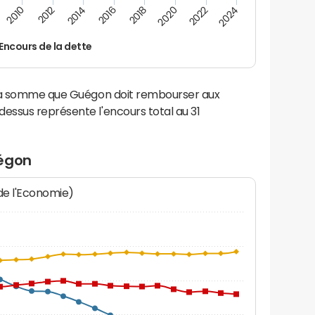
2012
2024
2014
2016
2018
2020
2010
2022
Encours de la dette
 la somme que Guégon doit rembourser aux
ssus représente l'encours total au 31
uégon
 de l'Economie)