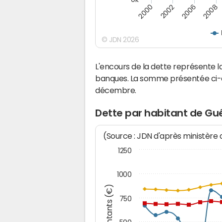
2000
2002
2006
2008
© JDN 2026
L'encours de la dette représente
banques. La somme présentée ci-de
décembre.
Dette par habitant de G
(Source : JDN d'après ministère
1250
1000
Montants (€)
750