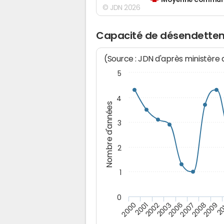
Moyenne communes
© JDN 2026
Capacité de désendette
(Source : JDN d'après ministère
5
4
Nombre d'années
3
2
1
0
2009
20
2000
2001
2002
2003
2006
2007
2008