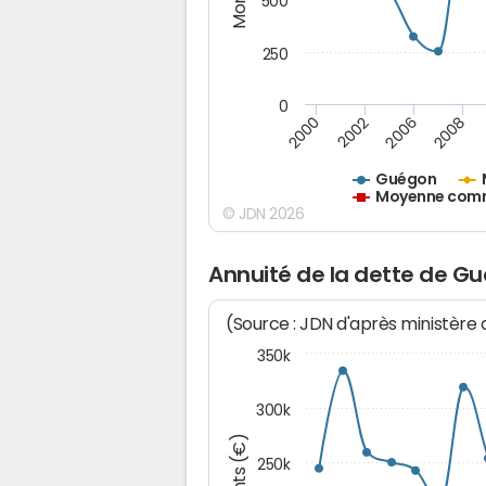
500
250
0
2000
2002
2006
2008
Guégon
Moyenne commu
© JDN 2026
Annuité de la dette de G
(Source : JDN d'après ministère
350k
300k
250k