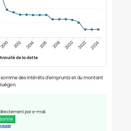
2024
2022
2020
2018
2016
2014
2012
2010
Annuité de la dette
la somme des intérêts d'emprunts et du montant
Guégon.
directement par e-mail.
abonne
tialité