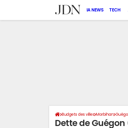
IA NEWS
TECH
Budgets des villes
Morbihan
Guégo
Dette de Guégon 