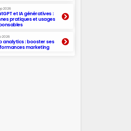
ep 2026
tGPT et IA génératives :
nes pratiques et usages
ponsables
p 2026
 analytics : booster ses
formances marketing