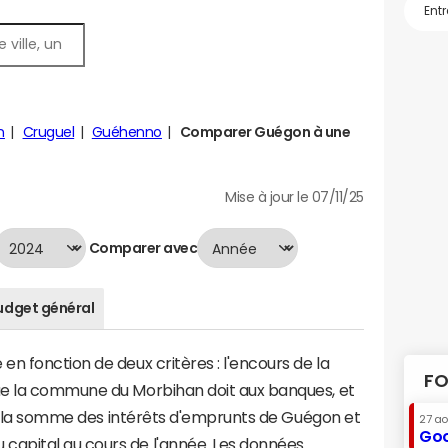
n
Cruguel
Guéhenno
Comparer Guégon à une
Mise à jour le 07/11/25
Comparer avec
udget général
n fonction de deux critères : l'encours de la
FO
ue la commune du Morbihan doit aux banques, et
t à la somme des intérêts d'emprunts de Guégon et
27 a
Goo
apital au cours de l'année. Les données