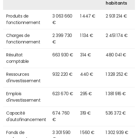
habitants
Produits de
3 063 660
1 447 €
2 931 214 €
fonctionnement
€
Charges de
2 399 730
1 134 €
2 451 174 €
fonctionnement
€
Résultat
663 930 €
314 €
480 041 €
comptable
Ressources
932 220 €
440 €
1 328 252 €
d'investissement
Emplois
623 670 €
295 €
1 381 916 €
d'investissement
Capacité
674 760
319 €
536 372 €
d'autofinancement
€
Fonds de
3 301 590
1 560 €
1 302 939 €