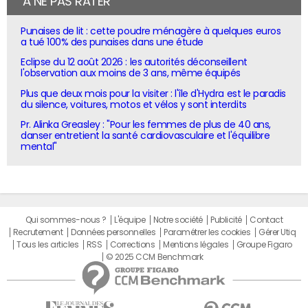
À NE PAS RATER
Punaises de lit : cette poudre ménagère à quelques euros
a tué 100% des punaises dans une étude
Eclipse du 12 août 2026 : les autorités déconseillent
l'observation aux moins de 3 ans, même équipés
Plus que deux mois pour la visiter : l'île d'Hydra est le paradis
du silence, voitures, motos et vélos y sont interdits
Pr. Alinka Greasley : "Pour les femmes de plus de 40 ans,
danser entretient la santé cardiovasculaire et l'équilibre
mental"
Qui sommes-nous ?
L'équipe
Notre société
Publicité
Contact
Recrutement
Données personnelles
Paramétrer les cookies
Gérer Utiq
Tous les articles
RSS
Corrections
Mentions légales
Groupe Figaro
© 2025 CCM Benchmark