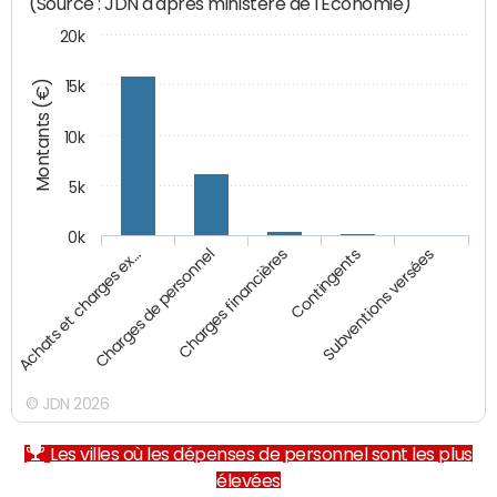
(Source : JDN d'après ministère de l'Economie)
20k
Montants (€)
15k
10k
5k
0k
Achats et charges ex…
Charges de personnel
Charges financières
Contingents
Subventions versées
© JDN 2026
Les villes où les dépenses de personnel sont les plus
élevées