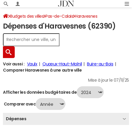
Budgets des villes
Pas-de-Calais
Haravesnes
Dépenses d'Haravesnes (62390)
Dépenses 2024
Voir aussi :
Vaulx
Quœux-Haut-Maînil
Buire-au-Bois
Comparer Haravesnes à une autre ville
Mise à jour le 07/11/25
Afficher les données budgétaires de
Comparer avec
Dépenses