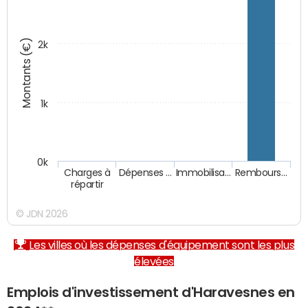
Montants (€)
2k
1k
0k
Charges à
Dépenses …
Immobilisa…
Rembours…
répartir
© JDN 2026
Les villes où les dépenses d'équipement sont les plus
élevées
Emplois d'investissement d'Haravesnes en