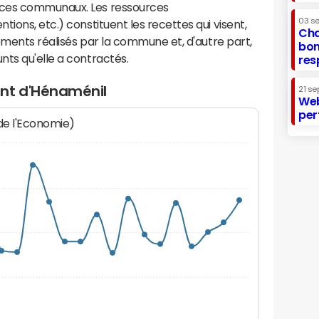
ices communaux. Les ressources
03 s
ions, etc.) constituent les recettes qui visent,
Cha
sements réalisés par la commune et, d'autre part,
bon
ts qu'elle a contractés.
res
ent d'Hénaménil
21 se
Web
per
 de l'Economie)