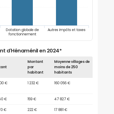
Dotation globale de
Autres impôts et taxes
fonctionnement
nt d'Hénaménil en 2024*
Montant
Moyenne villages de
tant
par
moins de 250
habitant
habitants
000 €
1 232 €
160 056 €
40 €
159 €
47 827 €
70 €
222 €
17 881 €