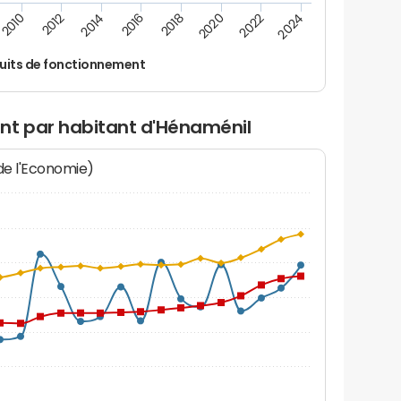
2024
2022
2020
2018
2016
2014
2012
2010
uits de fonctionnement
nt par habitant d'Hénaménil
 de l'Economie)