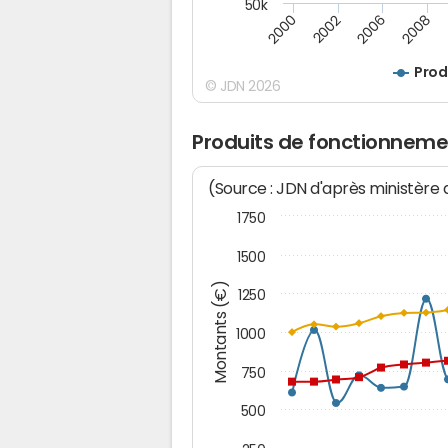
50k
2008
2006
2002
2000
Prod
© JDN 2026
Produits de fonctionneme
(Source : JDN d'après ministère
1750
1500
Montants (€)
1250
1000
750
500