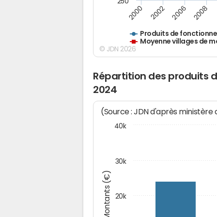
250
2000
2002
2006
2008
Produits de fonctionn
Moyenne villages de m
© JDN 2026
Répartition des produits
2024
(Source : JDN d'après ministère
40k
30k
Montants (€)
20k