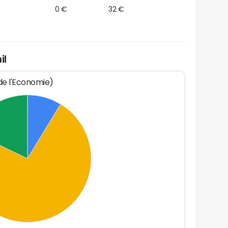
0 €
32 €
il
 de l'Economie)