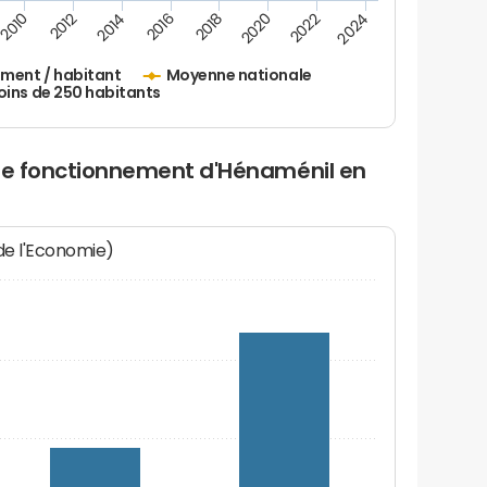
2010
2012
2014
2016
2018
2020
2022
2024
ement / habitant
Moyenne nationale
oins de 250 habitants
 de fonctionnement d'Hénaménil en
 de l'Economie)