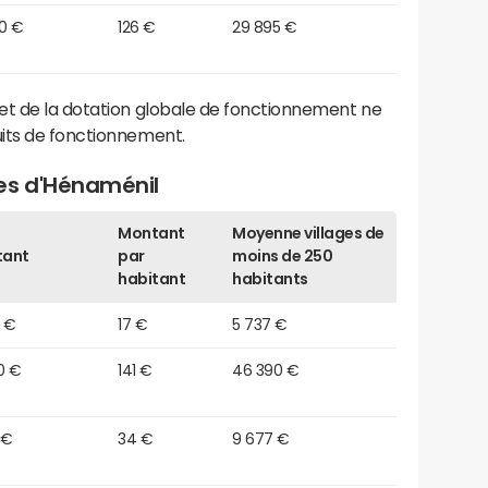
60 €
126 €
29 895 €
et de la dotation globale de fonctionnement ne
its de fonctionnement.
es d'Hénaménil
Montant
Moyenne villages de
tant
par
moins de 250
habitant
habitants
0 €
17 €
5 737 €
0 €
141 €
46 390 €
 €
34 €
9 677 €