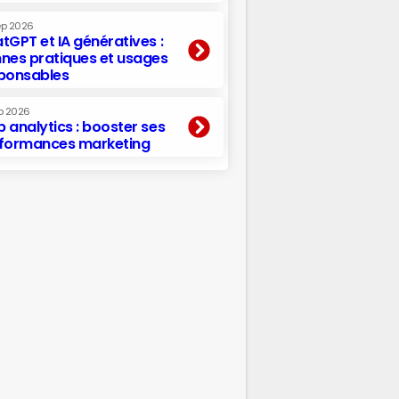
ep 2026
tGPT et IA génératives :
nes pratiques et usages
ponsables
p 2026
 analytics : booster ses
formances marketing