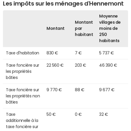
Les impôts sur les ménages d'Hennemont
Moyenne
Montant
villages de
Montant
par
moins de
habitant
250
habitants
Taxe d'habitation
830 €
7 €
5 737 €
Taxe foncière sur
22 560 €
203 €
46 390 €
les propriétés
bâties
Taxe foncière sur
9 770 €
88 €
9 677 €
les propriétés non
bâties
Taxe
50 €
0 €
32 €
additionnelle à la
taxe foncière sur