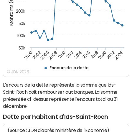
Montants (€)
200k
150k
100k
50k
2008
2022
2002
2018
2014
2010
2024
2006
2020
2000
2016
2012
Encours de la dette
© JDN 2026
L'encours de la dette représente la somme que Ids-
Saint-Roch doit rembourser aux banques. La somme
présentée ci-dessus représente l'encours total au 31
décembre.
Dette par habitant d'Ids-Saint-Roch
(Source : JDN d'après ministère de l'Economie)