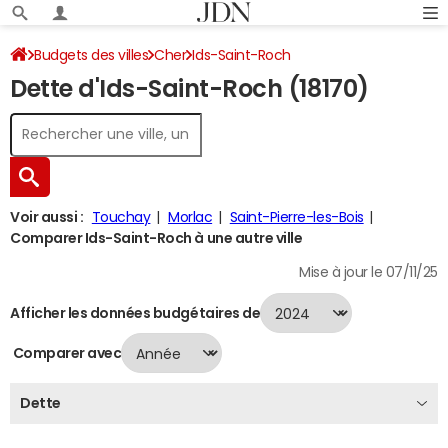
Budgets des villes
Cher
Ids-Saint-Roch
Dette d'Ids-Saint-Roch (18170)
Dette au 31/12/2024
Voir aussi :
Touchay
Morlac
Saint-Pierre-les-Bois
Comparer Ids-Saint-Roch à une autre ville
Mise à jour le 07/11/25
Afficher les données budgétaires de
Comparer avec
Dette