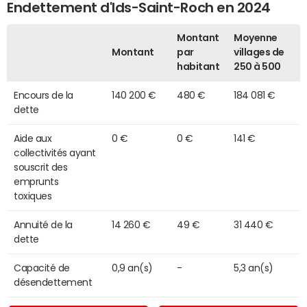
Endettement d'Ids-Saint-Roch en 2024
Montant
Moyenne
Montant
par
villages de
habitant
250 à 500
Encours de la
140 200 €
480 €
184 081 €
dette
Aide aux
0 €
0 €
141 €
collectivités ayant
souscrit des
emprunts
toxiques
Annuité de la
14 260 €
49 €
31 440 €
dette
Capacité de
0,9 an(s)
-
5,3 an(s)
désendettement