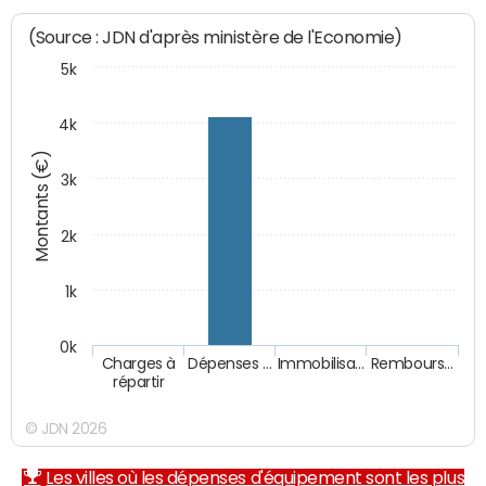
(Source : JDN d'après ministère de l'Economie)
5k
4k
Montants (€)
3k
2k
1k
0k
Charges à
Dépenses …
Immobilisa…
Rembours…
répartir
© JDN 2026
Les villes où les dépenses d'équipement sont les plus