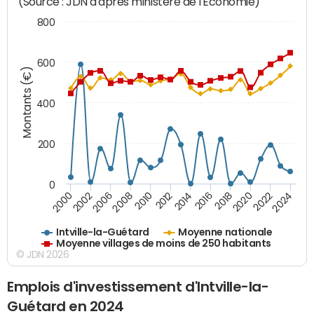
(Source : JDN d'après ministère de l'Economie)
800
600
Montants (€)
400
200
0
2020
2010
2016
2006
2022
2012
2000
2018
2008
2024
2014
2002
Intville-la-Guétard
Moyenne nationale
Moyenne villages de moins de 250 habitants
© JDN 2026
Emplois d'investissement d'Intville-la-
Guétard en 2024