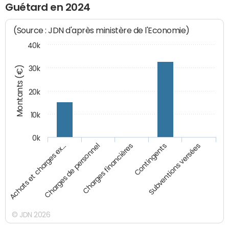
Guétard en 2024
(Source : JDN d'après ministère de l'Economie)
40k
Montants (€)
30k
20k
10k
0k
Charges financières
Achats et charges ex…
Contingents
Charges de personnel
Subventions versées
© JDN 2026