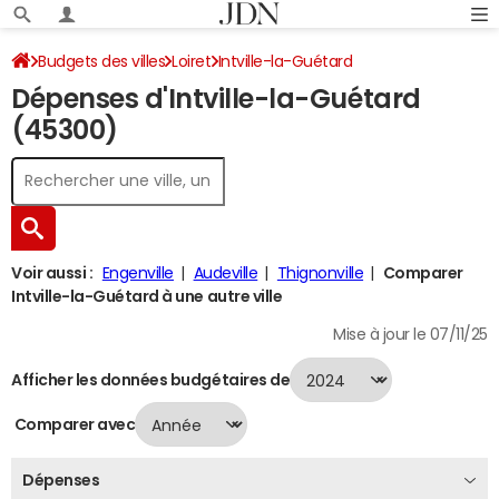
Budgets des villes
Loiret
Intville-la-Guétard
Dépenses d'Intville-la-Guétard
Dépenses 2024
(45300)
Voir aussi :
Engenville
Audeville
Thignonville
Comparer
Intville-la-Guétard à une autre ville
Mise à jour le 07/11/25
Afficher les données budgétaires de
Comparer avec
Dépenses