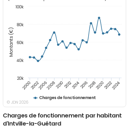
100k
80k
Montants (€)
60k
40k
20k
2024
2002
2010
2016
2022
2000
2008
2014
2020
2006
2012
2018
Charges de fonctionnement
© JDN 2026
Charges de fonctionnement par habitant
d'Intville-la-Guétard