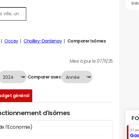
Occey
Choilley-Dardenay
Comparer Isômes
Mise à jour le 07/11/25
Comparer avec
udget général
onctionnement d'Isômes
FO
 de l'Economie)
27 a
Goo