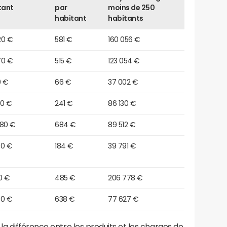
tant
par
moins de 250
habitant
habitants
20 €
581 €
160 056 €
70 €
515 €
123 054 €
0 €
66 €
37 002 €
90 €
241 €
86 130 €
480 €
684 €
89 512 €
50 €
184 €
39 791 €
0 €
485 €
206 778 €
30 €
638 €
77 627 €
a différence entre les produits et les charges de