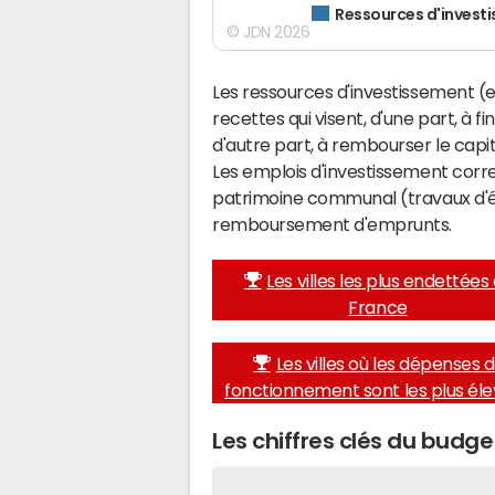
Ressources d'invest
© JDN 2026
Les ressources d'investissement (e
recettes qui visent, d'une part, à f
d'autre part, à rembourser le cap
Les emplois d'investissement corr
patrimoine communal (travaux d'éq
remboursement d'emprunts.
Les villes les plus endettées
France
Les villes où les dépenses 
fonctionnement sont les plus él
Les chiffres clés du budg