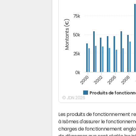
75k
Montants (€)
50k
25k
0k
2008
2000
2002
2006
Produits de fonction
© JDN 2026
Les produits de fonctionnement r
à Isômes d'assurer le fonctionne
charges de fonctionnement englobe