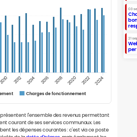
03 s
Cha
bon
res
21 se
Web
per
2016
2018
2010
2020
2012
2022
2014
2024
nement
Charges de fonctionnement
eprésentent l'ensemble des revenus permettant
ment courant de ses services communaux. Les
nt les dépenses courantes : c'est via ce poste