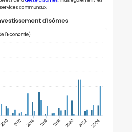
térêts de la
dette d'Isômes
, mais également les
 services communaux.
investissement d'Isômes
 de l'Economie)
2024
2022
2020
2018
2016
2014
2012
2010