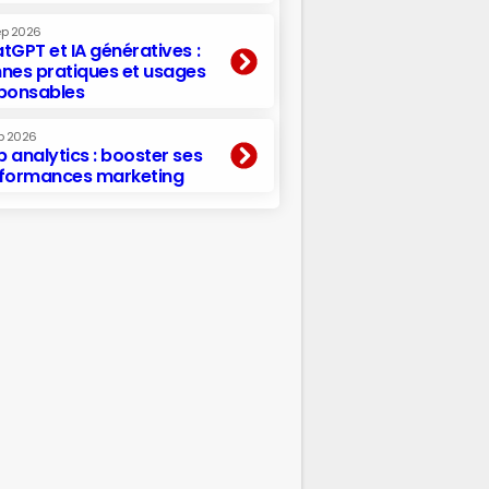
ep 2026
tGPT et IA génératives :
nes pratiques et usages
ponsables
p 2026
 analytics : booster ses
formances marketing