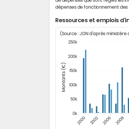
de dépenses que sont réglés les in
dépenses de fonctionnement des
Ressources et emplois d'
(Source : JDN d'après ministère
250k
200k
Montants (€)
150k
100k
50k
0k
2008
2006
2002
2000