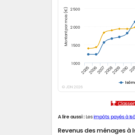
Montant par mois (€)
2 500
2 000
1 500
1 000
2005
2006
2007
2008
2009
2010
201
Isôm
© JDN 2026
Classem
A lire aussi :
Les
impôts payés à I
Revenus des ménages à 