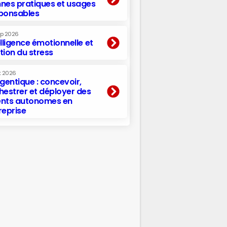
nes pratiques et usages
ponsables
ep 2026
elligence émotionnelle et
tion du stress
t 2026
agentique : concevoir,
hestrer et déployer des
nts autonomes en
reprise