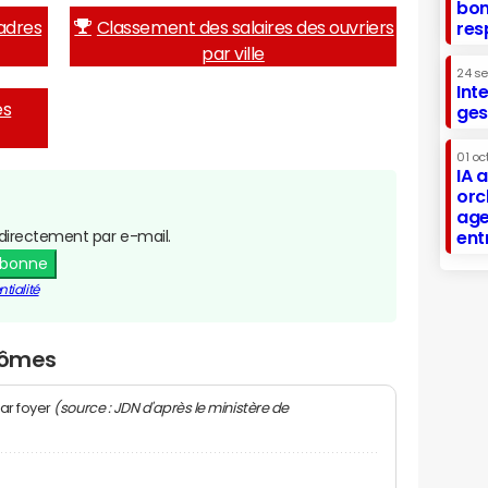
bon
adres
Classement des salaires des ouvriers
res
par ville
24 s
Int
es
ges
01 oc
IA 
orc
age
directement par e-mail.
ent
abonne
tialité
Isômes
(source : JDN d'après le ministère de
ar foyer