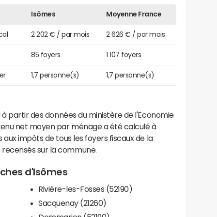
Isômes
Moyenne France
cal
2 202 € / par mois
2 626 € / par mois
85 foyers
1 107 foyers
er
1,7 personne(s)
1,7 personne(s)
 à partir des données du ministère de l'Economie
evenu net moyen par ménage a été calculé à
 aux impôts de tous les foyers fiscaux de la
 recensés sur la commune.
roches d'Isômes
Rivière-les-Fosses (52190)
Sacquenay (21260)
Dommarien (52190)