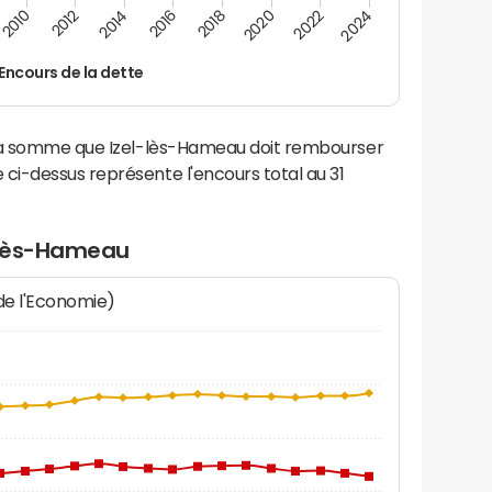
2024
2022
2020
2018
2016
2014
2012
2010
Encours de la dette
 la somme que Izel-lès-Hameau doit rembourser
i-dessus représente l'encours total au 31
l-lès-Hameau
 de l'Economie)