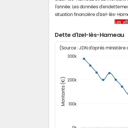
l'année. Les données d'endettemen
situation financière d'Izel-lès-H
Les vi
Dette d'Izel-lès-Hameau
(Source : JDN d'après ministère
300k
Montants (€)
200k
100k
0k