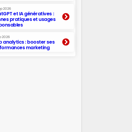
ep 2026
tGPT et IA génératives :
nes pratiques et usages
ponsables
p 2026
 analytics : booster ses
formances marketing