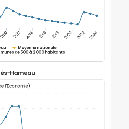
2010
2012
2014
2016
2018
2020
2022
2024
eau
Moyenne nationale
unes de 500 à 2 000 habitants
l-lès-Hameau
 de l'Economie)