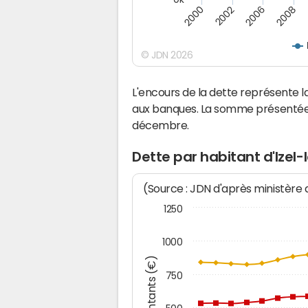
2008
2006
2002
2000
© JDN 2026
L'encours de la dette représente
aux banques. La somme présentée c
décembre.
Dette par habitant d'Ize
(Source : JDN d'après ministère
1250
1000
Montants (€)
750