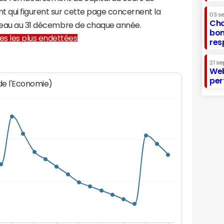
t qui figurent sur cette page concernent la
03 s
Cha
ameau au 31 décembre de chaque année.
bon
lles les plus endettées
res
21 se
Web
per
 de l'Economie)