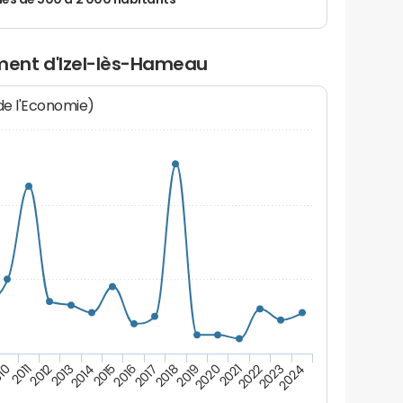
 de 500 à 2 000 habitants
ent d'Izel-lès-Hameau
 de l'Economie)
10
2011
2012
2013
2014
2015
2016
2017
2018
2019
2020
2021
2022
2023
2024