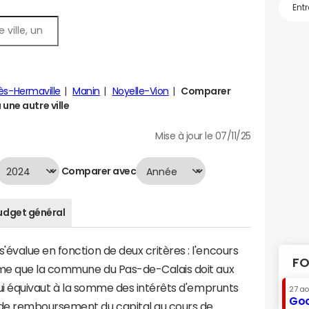
lès-Hermaville
Manin
Noyelle-Vion
Comparer
une autre ville
Mise à jour le 07/11/25
Comparer avec
udget général
évalue en fonction de deux critères : l'encours
FO
mme que la commune du Pas-de-Calais doit aux
 qui équivaut à la somme des intérêts d'emprunts
27 a
Goo
de remboursement du capital au cours de