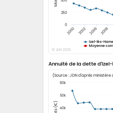
500
250
0
2000
2002
2006
2008
Izel-lès-Ham
Moyenne comm
© JDN 2026
Annuité de la dette d'Ize
(Source : JDN d'après ministère
60k
50k
40k