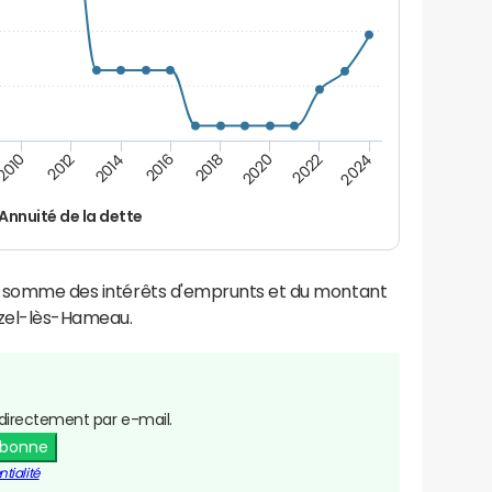
2016
2014
2012
2010
2024
2022
2020
2018
Annuité de la dette
la somme des intérêts d'emprunts et du montant
Izel-lès-Hameau.
directement par e-mail.
abonne
tialité