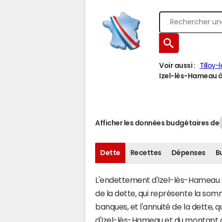
Voir aussi :
Tilloy-
Izel-lès-Hameau à 
Afficher les données budgétaires de
Dette
Recettes
Dépenses
B
L'endettement d'Izel-lès-Hameau s'
de la dette, qui représente la so
banques, et l'annuité de la dette,
d'Izel-lès-Hameau et du montant 