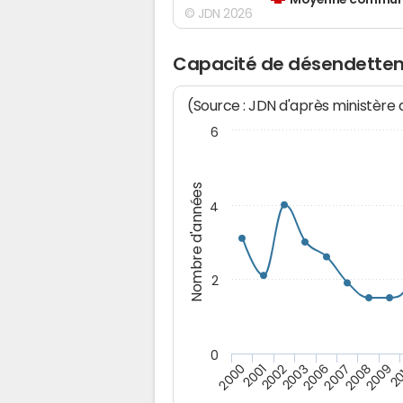
Moyenne communes
© JDN 2026
Capacité de désendettem
(Source : JDN d'après ministère
6
Nombre d'années
4
2
0
2009
20
2000
2001
2002
2003
2006
2007
2008