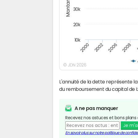
Montants (€)
30k
20k
10k
2008
2006
2002
2000
© JDN 2026
L'annuité de la dette représente 
du remboursement du capital de 
A ne pas manquer
Recevez nos astuces et bons plans 
Je m'
En savoir plus sur notre politique de confiden