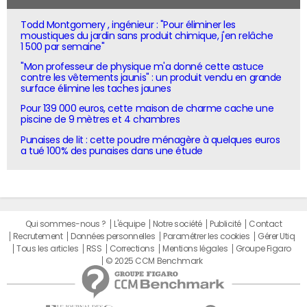
Todd Montgomery , ingénieur : "Pour éliminer les
moustiques du jardin sans produit chimique, j'en relâche
1 500 par semaine"
"Mon professeur de physique m'a donné cette astuce
contre les vêtements jaunis" : un produit vendu en grande
surface élimine les taches jaunes
Pour 139 000 euros, cette maison de charme cache une
piscine de 9 mètres et 4 chambres
Punaises de lit : cette poudre ménagère à quelques euros
a tué 100% des punaises dans une étude
Qui sommes-nous ?
L'équipe
Notre société
Publicité
Contact
Recrutement
Données personnelles
Paramétrer les cookies
Gérer Utiq
Tous les articles
RSS
Corrections
Mentions légales
Groupe Figaro
© 2025 CCM Benchmark