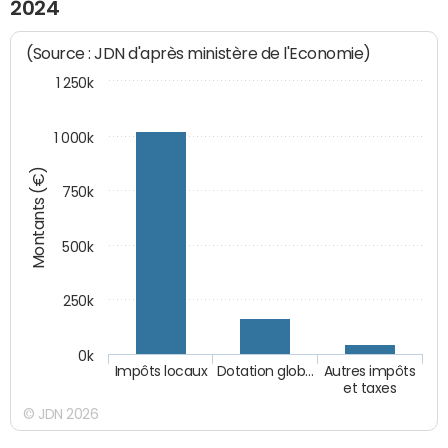
2024
(Source : JDN d'après ministère de l'Economie)
1 250k
1 000k
Montants (€)
750k
500k
250k
0k
Impôts locaux
Dotation glob…
Autres impôts
et taxes
© JDN 2026