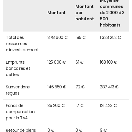
Moyenne
Montant
communes
Montant
par
de 2 000 à 3
habitant
500
habitants
Total des
378 600 €
185 €
1 328 252 €
ressources
d'investissement
Emprunts
125 000 €
61 €
168 103 €
bancaires et
dettes
Subventions
146 550 €
72 €
287 413 €
reçues
Fonds de
35 260 €
17 €
121 423 €
compensation
pour la TVA
Retour de biens
0 €
0 €
9 €