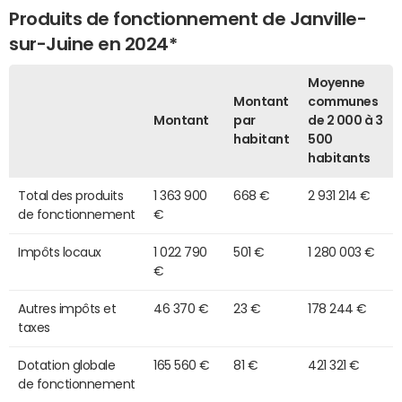
Produits de fonctionnement de Janville-
sur-Juine en 2024*
Moyenne
Montant
communes
Montant
par
de 2 000 à 3
habitant
500
habitants
Total des produits
1 363 900
668 €
2 931 214 €
de fonctionnement
€
Impôts locaux
1 022 790
501 €
1 280 003 €
€
Autres impôts et
46 370 €
23 €
178 244 €
taxes
Dotation globale
165 560 €
81 €
421 321 €
de fonctionnement