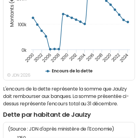
Montants (€)
100k
0k
2008
2022
2002
2018
2014
2010
2024
2006
2020
2000
2016
2012
Encours de la dette
© JDN 2026
L'encours de la dette représente la somme que Jaulzy
doit rembourser aux banques. La somme présentée ci-
dessus représente l'encours total au 31 décembre.
Dette par habitant de Jaulzy
(Source : JDN d'après ministère de l'Economie)
1250