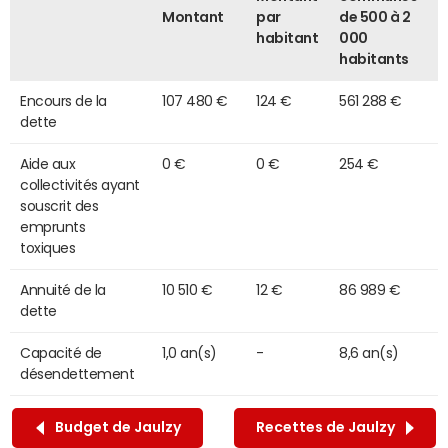
Montant
par
de 500 à 2
habitant
000
habitants
Encours de la
107 480 €
124 €
561 288 €
dette
Aide aux
0 €
0 €
254 €
collectivités ayant
souscrit des
emprunts
toxiques
Annuité de la
10 510 €
12 €
86 989 €
dette
Capacité de
1,0 an(s)
-
8,6 an(s)
désendettement
Budget de Jaulzy
Recettes de Jaulzy