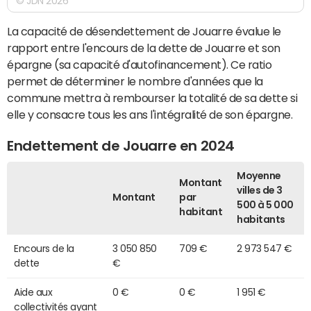
© JDN 2026
La capacité de désendettement de Jouarre évalue le
rapport entre l'encours de la dette de Jouarre et son
épargne (sa capacité d'autofinancement). Ce ratio
permet de déterminer le nombre d'années que la
commune mettra à rembourser la totalité de sa dette si
elle y consacre tous les ans l'intégralité de son épargne.
Endettement de Jouarre en 2024
Moyenne
Montant
villes de 3
Montant
par
500 à 5 000
habitant
habitants
Encours de la
3 050 850
709 €
2 973 547 €
dette
€
Aide aux
0 €
0 €
1 951 €
collectivités ayant