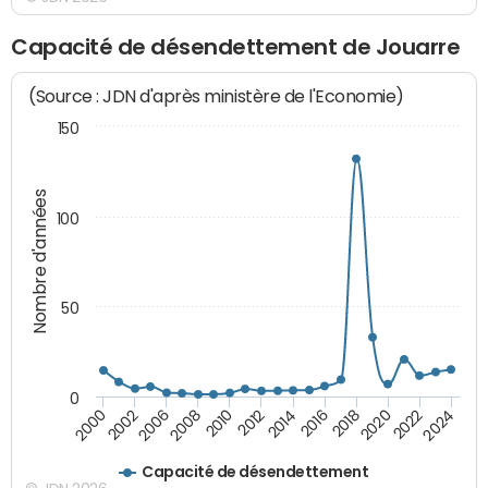
Capacité de désendettement de Jouarre
(Source : JDN d'après ministère de l'Economie)
150
Nombre d'années
100
50
0
2010
2018
2008
2016
2006
2024
2014
2002
2022
2012
2000
2020
Capacité de désendettement