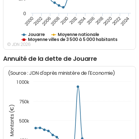
0
2018
2002
2022
2008
2012
2016
2000
2020
2006
2024
2010
2014
Jouarre
Moyenne nationale
Moyenne villes de 3 500 à 5 000 habitants
© JDN 2026
Annuité de la dette de Jouarre
(Source : JDN d'après ministère de l'Economie)
1 000k
750k
Montants (€)
500k