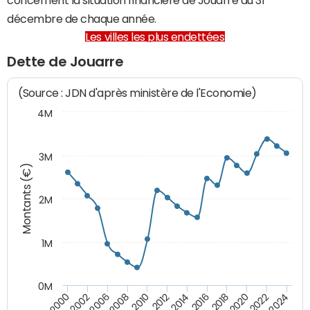
décembre de chaque année.
Les villes les plus endettées
Dette de Jouarre
(Source : JDN d'après ministère de l'Economie)
4M
3M
Montants (€)
2M
1M
0M
2010
2012
2014
2016
2018
2020
2022
2024
2000
2002
2006
2008