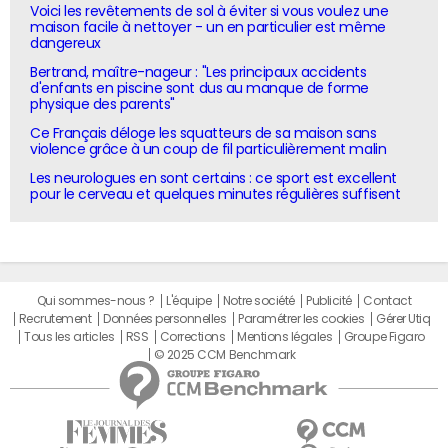
Voici les revêtements de sol à éviter si vous voulez une
maison facile à nettoyer - un en particulier est même
dangereux
Bertrand, maître-nageur : "Les principaux accidents
d'enfants en piscine sont dus au manque de forme
physique des parents"
Ce Français déloge les squatteurs de sa maison sans
violence grâce à un coup de fil particulièrement malin
Les neurologues en sont certains : ce sport est excellent
pour le cerveau et quelques minutes régulières suffisent
Qui sommes-nous ?
L'équipe
Notre société
Publicité
Contact
Recrutement
Données personnelles
Paramétrer les cookies
Gérer Utiq
Tous les articles
RSS
Corrections
Mentions légales
Groupe Figaro
© 2025 CCM Benchmark