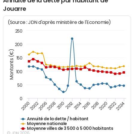
Annuité de la dette par habitant de
Jouarre
(Source : JDN d'après ministère de l'Economie)
250
200
Montants (€)
150
100
50
0
2014
2008
2000
2024
2018
2012
2006
2022
2016
2010
2002
2020
Annuité de la dette / habitant
Moyenne nationale
Moyenne villes de 3 500 à 5 000 habitants
© JDN 2026