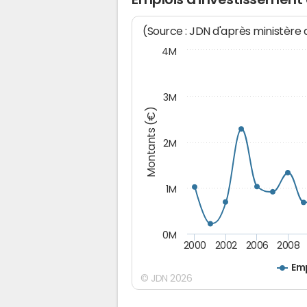
(Source : JDN d'après ministère
4M
3M
Montants (€)
2M
1M
0M
2000
2002
2006
2008
Emp
© JDN 2026