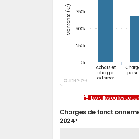
Montants (€)
750k
500k
250k
0k
Achats et
Charg
charges
perso
externes
© JDN 2026
Les villes où les dép
Charges de fonctionneme
2024*