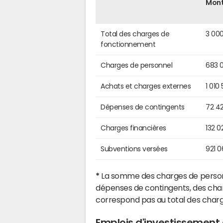
Mon
Total des charges de
3 00
fonctionnement
Charges de personnel
683 
Achats et charges externes
1 010
Dépenses de contingents
72 4
Charges financières
132 0
Subventions versées
921 
*
La somme des charges de personn
dépenses de contingents, des char
correspond pas au total des char
Emplois d'investissement