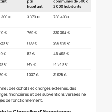
tant
par
communes de 500 à
habitant
2 000 habitants
0 300 €
3 379 €
783 493 €
010 €
769 €
330 394 €
 520 €
1 138 €
258 030 €
20 €
82 €
46 498 €
20 €
149 €
14 340 €
060 €
1 037 €
31 925 €
el, des achats et charges externes, des
ges financières et des subventions versées ne
ges de fonctionnement.
 de la Chapelle-d'Abondance