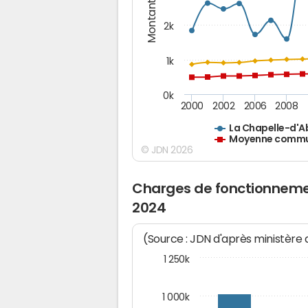
Montants (€)
2k
1k
0k
2000
2002
2006
2008
La Chapelle-d'
Moyenne commun
© JDN 2026
Charges de fonctionneme
2024
(Source : JDN d'après ministère
1 250k
1 000k