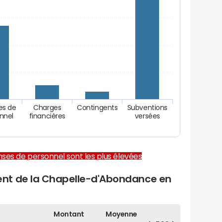
es de
Charges
Contingents
Subventions
nnel
financières
versées
enses de personnel sont les plus élevées
nt de la Chapelle-d'Abondance en
Montant
Moyenne