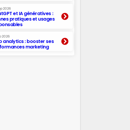
ep 2026
tGPT et IA génératives :
nes pratiques et usages
ponsables
p 2026
 analytics : booster ses
formances marketing