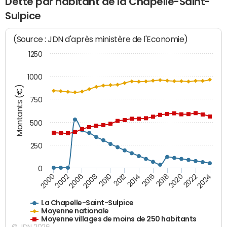
Dette par habitant de la Chapelle-Saint-
Sulpice
(Source : JDN d'après ministère de l'Economie)
1250
1000
Montants (€)
750
500
250
0
2018
2002
2022
2008
2012
2016
2000
2020
2006
2024
2010
2014
La Chapelle-Saint-Sulpice
Moyenne nationale
Moyenne villages de moins de 250 habitants
© JDN 2026