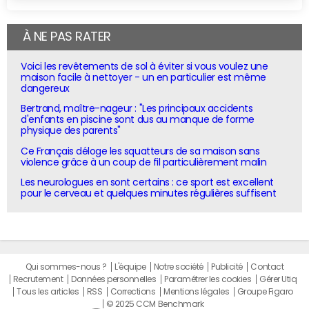
À NE PAS RATER
Voici les revêtements de sol à éviter si vous voulez une
maison facile à nettoyer - un en particulier est même
dangereux
Bertrand, maître-nageur : "Les principaux accidents
d'enfants en piscine sont dus au manque de forme
physique des parents"
Ce Français déloge les squatteurs de sa maison sans
violence grâce à un coup de fil particulièrement malin
Les neurologues en sont certains : ce sport est excellent
pour le cerveau et quelques minutes régulières suffisent
Qui sommes-nous ?
L'équipe
Notre société
Publicité
Contact
Recrutement
Données personnelles
Paramétrer les cookies
Gérer Utiq
Tous les articles
RSS
Corrections
Mentions légales
Groupe Figaro
© 2025 CCM Benchmark