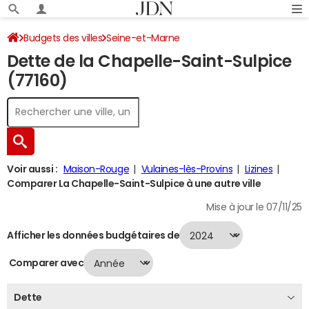
Budgets des villes
Seine-et-Marne
Dette de la Chapelle-Saint-Sulpice
La Chapelle-Saint-Sulpice
Dette au 31/12/2024
(77160)
Voir aussi :
Maison-Rouge
Vulaines-lès-Provins
Lizines
Comparer La Chapelle-Saint-Sulpice à une autre ville
Mise à jour le 07/11/25
Afficher les données budgétaires de
Comparer avec
Dette