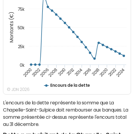
75k
Montants (€)
50k
25k
0k
2024
2002
2010
2016
2022
2000
2008
2014
2020
2006
2012
2018
Encours de la dette
© JDN 2026
L'encours de la dette représente la somme que La
Chapelle-Saint-Sulpice doit rembourser aux banques. La
somme présentée ci-dessus représente l'encours total
au 31 décembre.