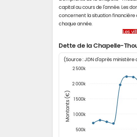
capital au cours de l'année. Les d
concernent la situation financièr
chaque année.
Les vi
Dette de la Chapelle-Tho
(Source : JDN d'après ministère
2 500k
2 000k
Montants (€)
1 500k
1 000k
500k