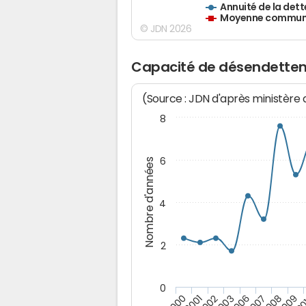
Annuité de la dett
Moyenne communes
© JDN 2026
Capacité de désendettem
(Source : JDN d'après ministère
8
6
Nombre d'années
4
2
0
2009
20
2000
2001
2002
2003
2006
2007
2008