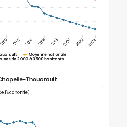
2010
2012
2014
2016
2018
2020
2022
2024
ouarault
Moyenne nationale
nes de 2 000 à 3 500 habitants
 Chapelle-Thouarault
 de l'Economie)