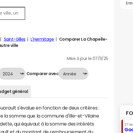
Saint-Gilles
L'Hermitage
Comparer La Chapelle-
utre ville
Mise à jour le 07/11/25
Comparer avec
udget général
rault s'évalue en fonction de deux critères :
FO
nte la somme que la commune d'Ille-et-Vilaine
a dette, qui équivaut à la somme des intérêts
27 a
Goo
rault et du montant de remboursement du