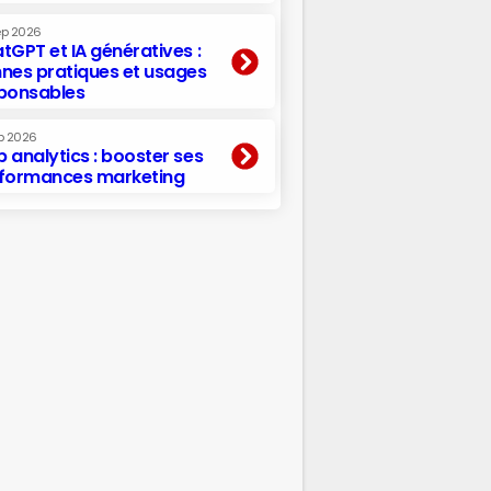
ep 2026
tGPT et IA génératives :
nes pratiques et usages
ponsables
p 2026
 analytics : booster ses
formances marketing