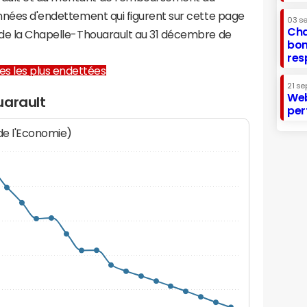
onnées d'endettement qui figurent sur cette page
03 s
Cha
e de la Chapelle-Thouarault au 31 décembre de
bon
res
lles les plus endettées
21 se
Web
uarault
per
 de l'Economie)