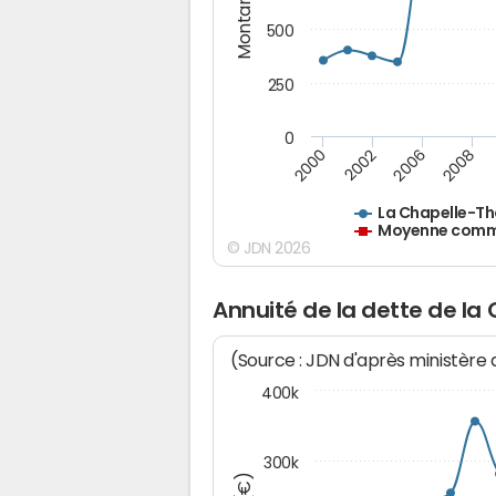
Montants (€)
500
250
0
2000
2002
2006
2008
La Chapelle-Th
Moyenne commu
© JDN 2026
Annuité de la dette de la
(Source : JDN d'après ministère
400k
300k