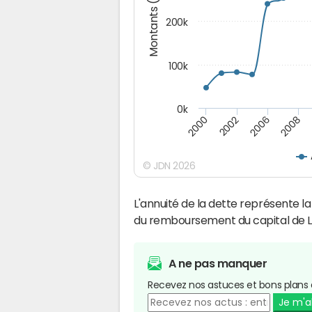
Montants (€)
200k
100k
0k
2000
2008
2006
2002
© JDN 2026
L'annuité de la dette représente 
du remboursement du capital de L
A ne pas manquer
Recevez nos astuces et bons plans 
Je m'