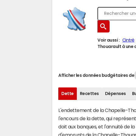
Voir aussi :
Cintré
Thouarault à une a
Afficher les données budgétaires de
Dette
Recettes
Dépenses
B
L'endettement de la Chapelle-Thoua
l'encours de la dette, qui représe
doit aux banques, et l'annuité de l
d'emprunts de la Chapelle-Thoua