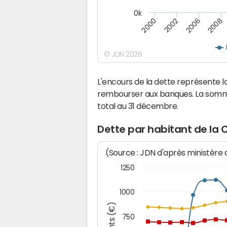
0k
2000
2002
2006
2008
© JDN 2026
L'encours de la dette représente 
rembourser aux banques. La somm
total au 31 décembre.
Dette par habitant de la
(Source : JDN d'après ministère
1250
1000
750