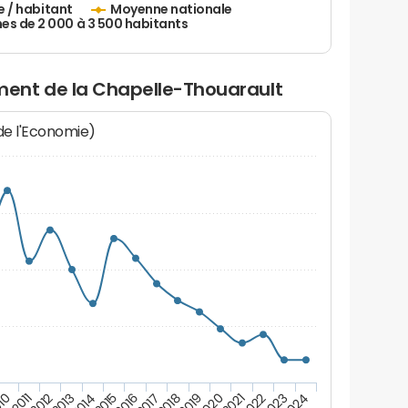
e / habitant
Moyenne nationale
 de 2 000 à 3 500 habitants
ent de la Chapelle-Thouarault
 de l'Economie)
10
2011
2012
2013
2014
2015
2016
2017
2018
2019
2020
2021
2022
2023
2024