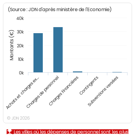
(Source : JDN d'après ministère de l'Economie)
40k
Montants (€)
30k
20k
10k
0k
Charges financières
Achats et charges ex…
Contingents
Charges de personnel
Subventions versées
© JDN 2026
Les villes où les dépenses de personnel sont les plus