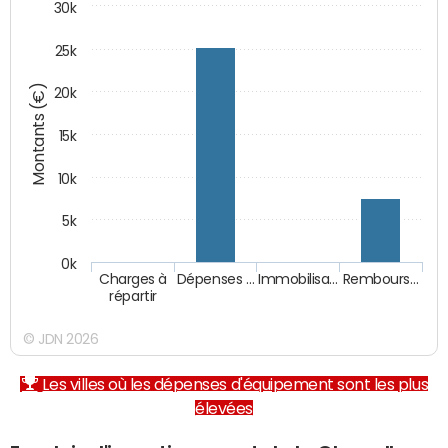
30k
25k
Montants (€)
20k
15k
10k
5k
0k
Charges à
Dépenses …
Immobilisa…
Rembours…
répartir
© JDN 2026
Les villes où les dépenses d'équipement sont les plus
élevées