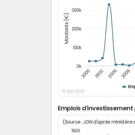
300k
Montants (€)
200k
100k
0k
2000
2008
2006
2002
Emp
© JDN 2026
Emplois d'investissement 
(Source : JDN d'après ministère
1500