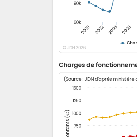
80k
60k
2008
2000
2006
2002
Char
© JDN 2026
Charges de fonctionnemen
(Source : JDN d'après ministère
1500
1250
Montants (€)
1000
750