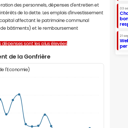
tion des personnels, dépenses d'entretien et
03 s
 intérêts de la dette. Les emplois d'investissement
Cha
bon
capital affectant le patrimoine communal
res
on de bâtiments) et le remboursement
21 se
Web
les dépenses sont les plus élevées
per
t de la Gonfrière
 de l'Economie)