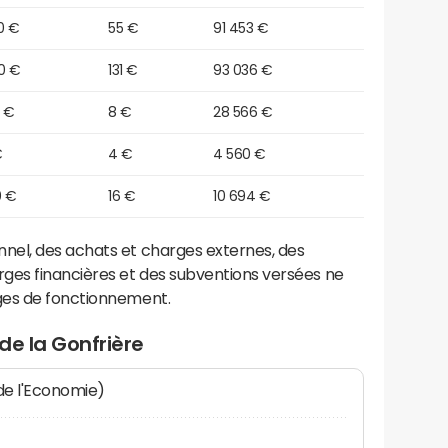
0 €
55 €
91 453 €
0 €
131 €
93 036 €
0 €
8 €
28 566 €
€
4 €
4 560 €
0 €
16 €
10 694 €
el, des achats et charges externes, des
ges financières et des subventions versées ne
ges de fonctionnement.
de la Gonfrière
 de l'Economie)