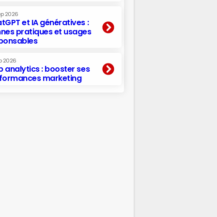
ep 2026
tGPT et IA génératives :
nes pratiques et usages
ponsables
p 2026
 analytics : booster ses
formances marketing