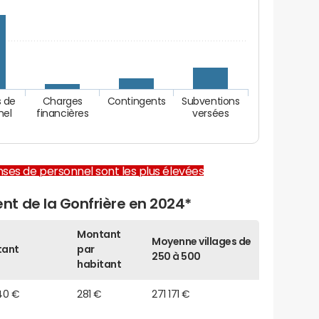
 de
Charges
Contingents
Subventions
nel
financières
versées
enses de personnel sont les plus élevées
t de la Gonfrière en 2024*
Montant
Moyenne villages de
tant
par
250 à 500
habitant
40 €
281 €
271 171 €