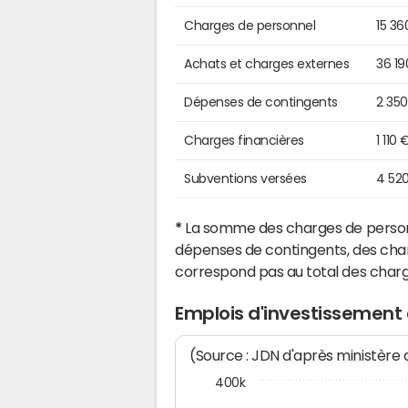
Charges de personnel
15 36
Achats et charges externes
36 19
Dépenses de contingents
2 35
Charges financières
1 110 
Subventions versées
4 52
*
La somme des charges de personn
dépenses de contingents, des char
correspond pas au total des char
Emplois d'investissement 
(Source : JDN d'après ministère
400k