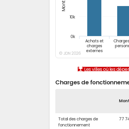
10k
0k
Achats et
Charges
charges
person
externes
© JDN 2026
Les villes où les dép
Charges de fonctionnemen
Mon
Total des charges de
77 7
fonctionnement