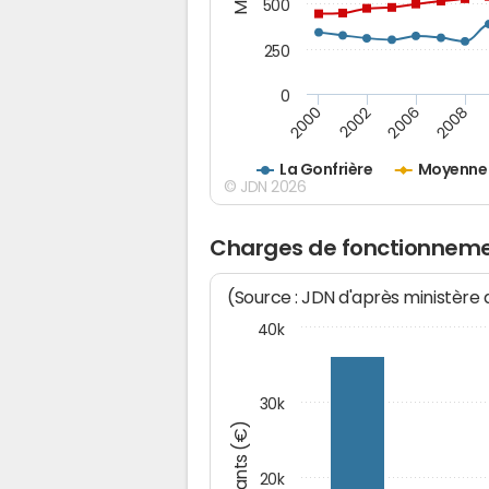
500
250
0
2000
2002
2006
2008
La Gonfrière
Moyenne 
© JDN 2026
Charges de fonctionnemen
(Source : JDN d'après ministère
40k
30k
Montants (€)
20k