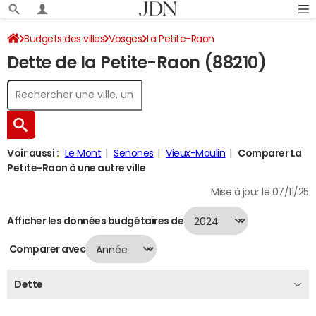
Budgets des villes
Vosges
La Petite-Raon
Dette de la Petite-Raon (88210)
Dette au 31/12/2024
Voir aussi :
Le Mont
Senones
Vieux-Moulin
Comparer La
Petite-Raon à une autre ville
Mise à jour le 07/11/25
Afficher les données budgétaires de
Comparer avec
Dette