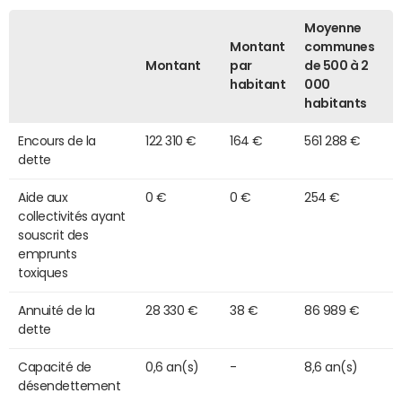
Moyenne
Montant
communes
Montant
par
de 500 à 2
habitant
000
habitants
Encours de la
122 310 €
164 €
561 288 €
dette
Aide aux
0 €
0 €
254 €
collectivités ayant
souscrit des
emprunts
toxiques
Annuité de la
28 330 €
38 €
86 989 €
dette
Capacité de
0,6 an(s)
-
8,6 an(s)
désendettement