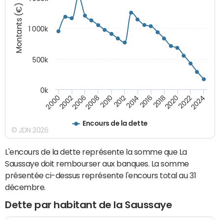
Montants (€)
1 000k
500k
0k
2014
2008
2000
2024
2018
2012
2006
2022
2016
2010
2002
2020
Encours de la dette
© JDN 2026
L'encours de la dette représente la somme que La
Saussaye doit rembourser aux banques. La somme
présentée ci-dessus représente l'encours total au 31
décembre.
Dette par habitant de la Saussaye