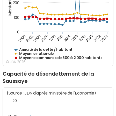
Montants (€)
200
100
0
2014
2008
2000
2024
2018
2012
2006
2022
2016
2010
2002
2020
Annuité de la dette / habitant
Moyenne nationale
Moyenne communes de 500 à 2 000 habitants
© JDN 2026
Capacité de désendettement de la
Saussaye
(Source : JDN d'après ministère de l'Economie)
20