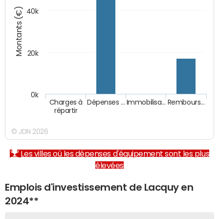
Montants (€)
40k
20k
0k
Charges à
Dépenses …
Immobilisa…
Rembours…
répartir
© JDN 2026
Les villes où les dépenses d'équipement sont les plus
élevées
Emplois d'investissement de Lacquy en
2024**