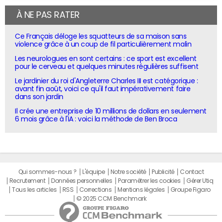
À NE PAS RATER
Ce Français déloge les squatteurs de sa maison sans
violence grâce à un coup de fil particulièrement malin
Les neurologues en sont certains : ce sport est excellent
pour le cerveau et quelques minutes régulières suffisent
Le jardinier du roi d'Angleterre Charles III est catégorique :
avant fin août, voici ce qu'il faut impérativement faire
dans son jardin
Il crée une entreprise de 10 millions de dollars en seulement
6 mois grâce à l'IA : voici la méthode de Ben Broca
Qui sommes-nous ?
L'équipe
Notre société
Publicité
Contact
Recrutement
Données personnelles
Paramétrer les cookies
Gérer Utiq
Tous les articles
RSS
Corrections
Mentions légales
Groupe Figaro
© 2025 CCM Benchmark