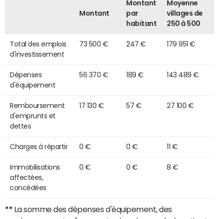
Montant
Moyenne
Montant
par
villages de
habitant
250 à 500
Total des emplois
73 500 €
247 €
179 951 €
d'investissement
Dépenses
56 370 €
189 €
143 489 €
d'équipement
Remboursement
17 130 €
57 €
27 100 €
d'emprunts et
dettes
Charges à répartir
0 €
0 €
11 €
Immobilisations
0 €
0 €
8 €
affectées,
concédées
**
La somme des dépenses d'équipement, des