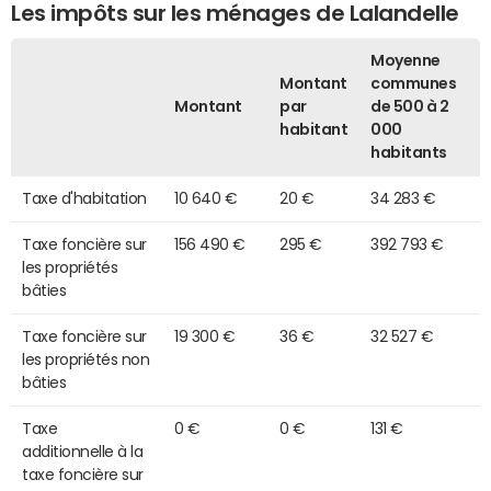
Les impôts sur les ménages de Lalandelle
Moyenne
Montant
communes
Montant
par
de 500 à 2
habitant
000
habitants
Taxe d'habitation
10 640 €
20 €
34 283 €
Taxe foncière sur
156 490 €
295 €
392 793 €
les propriétés
bâties
Taxe foncière sur
19 300 €
36 €
32 527 €
les propriétés non
bâties
Taxe
0 €
0 €
131 €
additionnelle à la
taxe foncière sur