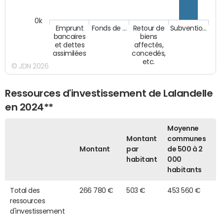
0k
Emprunt
Fonds de …
Retour de
Subventio…
bancaires
biens
et dettes
affectés,
assimilées
concedés,
etc.
© JDN 2026
Ressources d'investissement de Lalandelle
en 2024**
Moyenne
Montant
communes
Montant
par
de 500 à 2
habitant
000
habitants
Total des
266 780 €
503 €
453 560 €
ressources
d'investissement