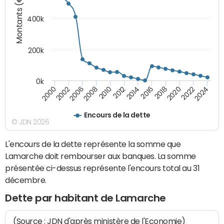
Montants (€)
400k
200k
0k
2000
2022
2016
2010
2002
2024
2018
2012
2006
2020
2014
2008
Encours de la dette
© JDN 2026
L'encours de la dette représente la somme que
Lamarche doit rembourser aux banques. La somme
présentée ci-dessus représente l'encours total au 31
décembre.
Dette par habitant de Lamarche
(Source : JDN d'après ministère de l'Economie)