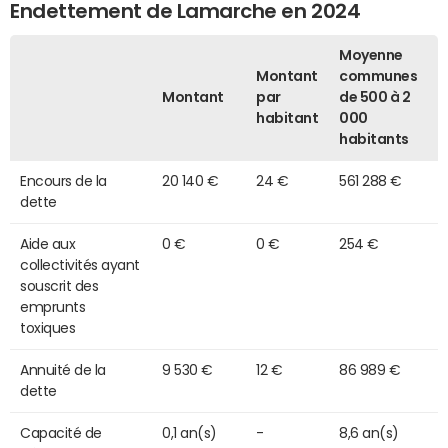
Endettement de Lamarche en 2024
Moyenne
Montant
communes
Montant
par
de 500 à 2
habitant
000
habitants
Encours de la
20 140 €
24 €
561 288 €
dette
Aide aux
0 €
0 €
254 €
collectivités ayant
souscrit des
emprunts
toxiques
Annuité de la
9 530 €
12 €
86 989 €
dette
Capacité de
0,1 an(s)
-
8,6 an(s)