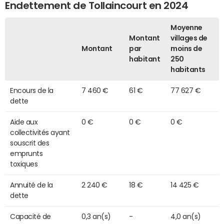
Endettement de Tollaincourt en 2024
Moyenne
Montant
villages de
Montant
par
moins de
habitant
250
habitants
Encours de la
7 460 €
61 €
77 627 €
dette
Aide aux
0 €
0 €
0 €
collectivités ayant
souscrit des
emprunts
toxiques
Annuité de la
2 240 €
18 €
14 425 €
dette
Capacité de
0,3 an(s)
-
4,0 an(s)