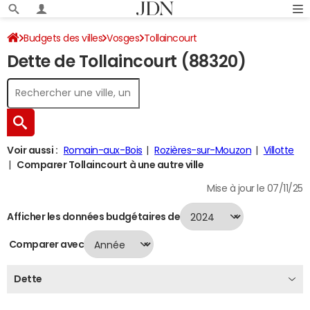
Budgets des villes
Vosges
Tollaincourt
Dette de Tollaincourt (88320)
Dette au 31/12/2024
Voir aussi :
Romain-aux-Bois
Rozières-sur-Mouzon
Villotte
Comparer Tollaincourt à une autre ville
Mise à jour le 07/11/25
Afficher les données budgétaires de
Comparer avec
Dette