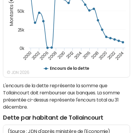
Montants (€)
50k
25k
0k
2024
2002
2010
2016
2022
2000
2008
2014
2020
2006
2012
2018
Encours de la dette
© JDN 2026
L'encours de la dette représente la somme que
Tollaincourt doit rembourser aux banques. La somme
présentée ci-dessus représente l'encours total au 31
décembre.
Dette par habitant de Tollaincourt
(Source : JDN d'après ministère de l'Economie)