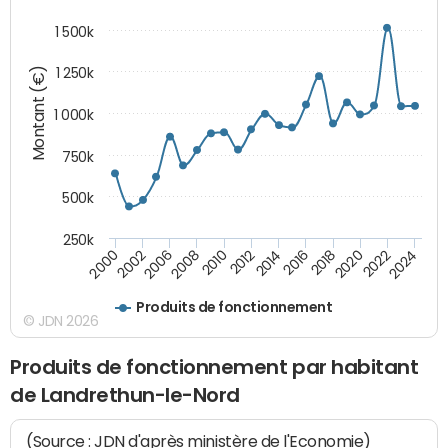
1 500k
Montant (€)
1 250k
1 000k
750k
500k
250k
2016
2014
2012
2010
2008
2006
2002
2000
2024
2022
2020
2018
Produits de fonctionnement
© JDN 2026
Produits de fonctionnement par habitant
de Landrethun-le-Nord
(Source : JDN d'après ministère de l'Economie)