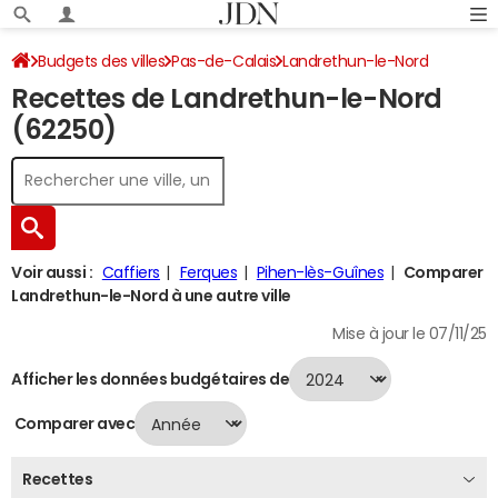
Budgets des villes
Pas-de-Calais
Landrethun-le-Nord
Recettes de Landrethun-le-Nord
Recettes 2024
(62250)
Voir aussi :
Caffiers
Ferques
Pihen-lès-Guînes
Comparer
Landrethun-le-Nord à une autre ville
Mise à jour le 07/11/25
Afficher les données budgétaires de
Comparer avec
Recettes