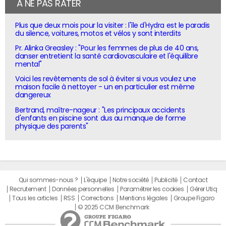
À NE PAS RATER
Plus que deux mois pour la visiter : l'île d'Hydra est le paradis
du silence, voitures, motos et vélos y sont interdits
Pr. Alinka Greasley : "Pour les femmes de plus de 40 ans,
danser entretient la santé cardiovasculaire et l'équilibre
mental"
Voici les revêtements de sol à éviter si vous voulez une
maison facile à nettoyer - un en particulier est même
dangereux
Bertrand, maître-nageur : "Les principaux accidents
d'enfants en piscine sont dus au manque de forme
physique des parents"
Qui sommes-nous ?
L'équipe
Notre société
Publicité
Contact
Recrutement
Données personnelles
Paramétrer les cookies
Gérer Utiq
Tous les articles
RSS
Corrections
Mentions légales
Groupe Figaro
© 2025 CCM Benchmark