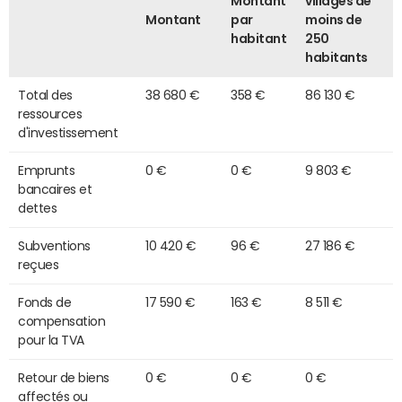
Montant
villages de
Montant
par
moins de
habitant
250
habitants
Total des
38 680 €
358 €
86 130 €
ressources
d'investissement
Emprunts
0 €
0 €
9 803 €
bancaires et
dettes
Subventions
10 420 €
96 €
27 186 €
reçues
Fonds de
17 590 €
163 €
8 511 €
compensation
pour la TVA
Retour de biens
0 €
0 €
0 €
affectés ou