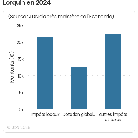
Lorquin en 2024
(Source : JDN d'après ministère de l'Economie)
25k
20k
Montants (€)
15k
10k
5k
0k
Impôts locaux
Dotation global…
Autres impôts
et taxes
© JDN 2026