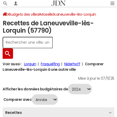
Budgets des villes
Moselle
Laneuveville-lès-Lorquin
Recettes de Laneuveville-lès-
Recettes 2024
Lorquin (57790)
Voir aussi :
Lorquin
Fraquelfing
Niderhoff
Comparer
Laneuveville-lès-Lorquin à une autre ville
Mise à jour le 07/11/25
Afficher les données budgétaires de
Comparer avec
Recettes