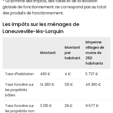
*
La somme des impôts, des taxes et de la dotation
globale de fonctionnement ne correspond pas au total
des produits de fonctionnement.
Les impôts sur les ménages de
Laneuveville-lès-Lorquin
Moyenne
Montant
villages de
Montant
par
moins de
habitant
250
habitants
Taxe d'habitation
450 €
4 €
5 737 €
Taxe foncière sur
14 280 €
132 €
46 390 €
les propriétés
bâties
Taxe foncière sur
3 010 €
28 €
9 677 €
les propriétés non