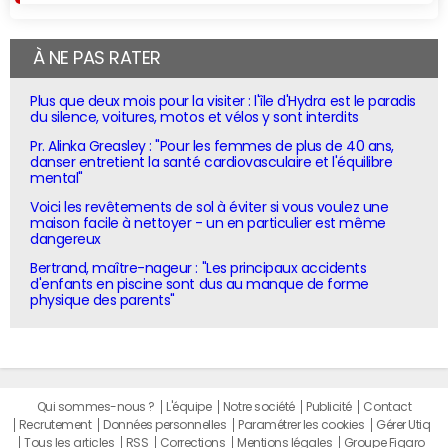
À NE PAS RATER
Plus que deux mois pour la visiter : l'île d'Hydra est le paradis
du silence, voitures, motos et vélos y sont interdits
Pr. Alinka Greasley : "Pour les femmes de plus de 40 ans,
danser entretient la santé cardiovasculaire et l'équilibre
mental"
Voici les revêtements de sol à éviter si vous voulez une
maison facile à nettoyer - un en particulier est même
dangereux
Bertrand, maître-nageur : "Les principaux accidents
d'enfants en piscine sont dus au manque de forme
physique des parents"
Qui sommes-nous ?
L'équipe
Notre société
Publicité
Contact
Recrutement
Données personnelles
Paramétrer les cookies
Gérer Utiq
Tous les articles
RSS
Corrections
Mentions légales
Groupe Figaro