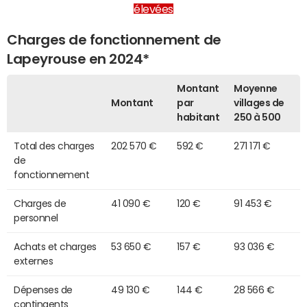
élevées
Charges de fonctionnement de
Lapeyrouse en 2024*
Montant
Moyenne
Montant
par
villages de
habitant
250 à 500
Total des charges
202 570 €
592 €
271 171 €
de
fonctionnement
Charges de
41 090 €
120 €
91 453 €
personnel
Achats et charges
53 650 €
157 €
93 036 €
externes
Dépenses de
49 130 €
144 €
28 566 €
contingents