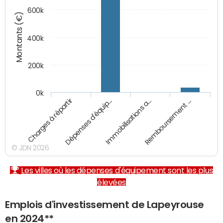
600k
Montants (€)
400k
200k
0k
Charges à répartir
Dépenses d'équip…
Immobilisations a…
Remboursement …
© JDN 2026
Les villes où les dépenses d'équipement sont les plus
élevées
Emplois d'investissement de Lapeyrouse
en 2024**