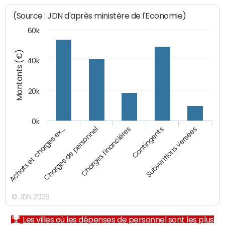
(Source : JDN d'après ministère de l'Economie)
60k
Montants (€)
40k
20k
0k
Charges financières
Achats et charges ex…
Contingents
Charges de personnel
Subventions versées
© JDN 2026
Les villes où les dépenses de personnel sont les plus