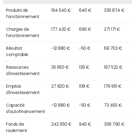
Produits de
164 540 €
640 €
339 874 €
fonctionnement
Charges de
177 420 €
690 €
271 171 €
fonctionnement
Résultat
-12 880 €
-50 €
68 703 €
comptable
Ressources
35 650 €
139 €
167 522 €
d'investissement
Emplois
27 820 €
108 €
179 951 €
d'investissement
Capacité
-12 880 €
-50 €
73 455 €
d'autofinancement
Fonds de
242 950 €
945 €
306 790 €
roulement