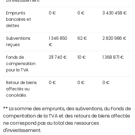
d'investissement
Emprunts
0 €
0 €
3 430 458 €
bancaires et
dettes
Subventions
1 346 850
62 €
2 820 986 €
reçues
€
Fonds de
211 740 €
10 €
1 368 871 €
compensation
pour la TVA
Retour de biens
0 €
0 €
0 €
affectés ou
concédés
**
La somme des emprunts, des subventions, du Fonds de
compentation de la TVA et des retours de biens affectés
ne correspond pas au total des ressources
d'investissement.