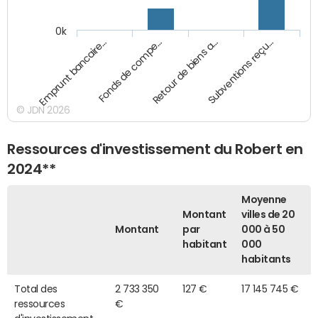
0k
Emprunt bancaire…
Fonds de compe…
Retour de biens a…
Subventions reçu…
© JDN 2026
Ressources d'investissement du Robert en
2024**
Moyenne
Montant
villes de 20
Montant
par
000 à 50
habitant
000
habitants
Total des
2 733 350
127 €
17 145 745 €
ressources
€