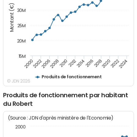
Montant (€)
30M
25M
20M
15M
2018
2002
2022
2008
2012
2016
2000
2020
2006
2024
2010
2014
Produits de fonctionnement
© JDN 2026
Produits de fonctionnement par habitant
du Robert
(Source : JDN d'après ministère de l'Economie)
2000