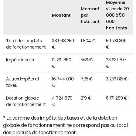
Moyenne
Montant
villes de 20
Montant
par
000 à 50
habitant
000
habitants
Total des produits
38 968 250
1 804 €
50 731 309
de fonctionnement
€
€
Impôts locaux
12 291 860
569 €
23 931 797
€
€
Autres impôts et
16 744 030
775 €
3 253 815 €
taxes
€
Dotation globale
4 724 870
219 €
6 171 289 €
de fonctionnement
€
*
La somme des impôts, des taxes et de la dotation
globale de fonctionnement ne correspond pas au total
des produits de fonctionnement.