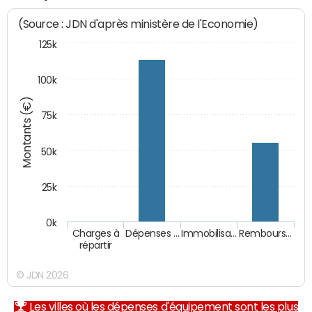
(Source : JDN d'après ministère de l'Economie)
125k
100k
Montants (€)
75k
50k
25k
0k
Charges à
Dépenses …
Immobilisa…
Rembours…
répartir
© JDN 2026
Les villes où les dépenses d'équipement sont les plus