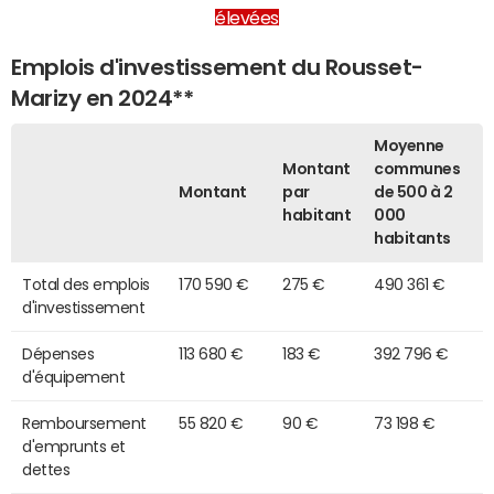
élevées
Emplois d'investissement du Rousset-
Marizy en 2024**
Moyenne
Montant
communes
Montant
par
de 500 à 2
habitant
000
habitants
Total des emplois
170 590 €
275 €
490 361 €
d'investissement
Dépenses
113 680 €
183 €
392 796 €
d'équipement
Remboursement
55 820 €
90 €
73 198 €
d'emprunts et
dettes