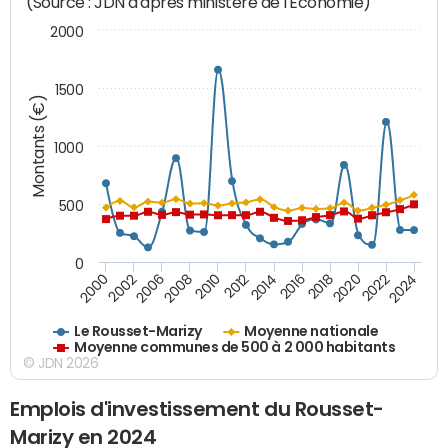
(Source : JDN d'après ministère de l'Economie)
2000
1500
Montants (€)
1000
500
0
2018
2002
2022
2008
2012
2016
2000
2020
2006
2024
2010
2014
Le Rousset-Marizy
Moyenne nationale
Moyenne communes de 500 à 2 000 habitants
© JDN 2026
Emplois d'investissement du Rousset-
Marizy en 2024