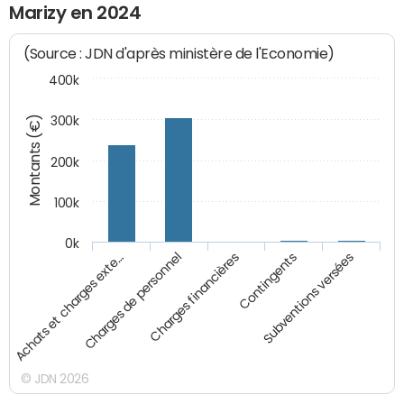
Marizy en 2024
(Source : JDN d'après ministère de l'Economie)
400k
Montants (€)
300k
200k
100k
0k
Charges financières
Contingents
Subventions versées
Achats et charges exte…
Charges de personnel
© JDN 2026