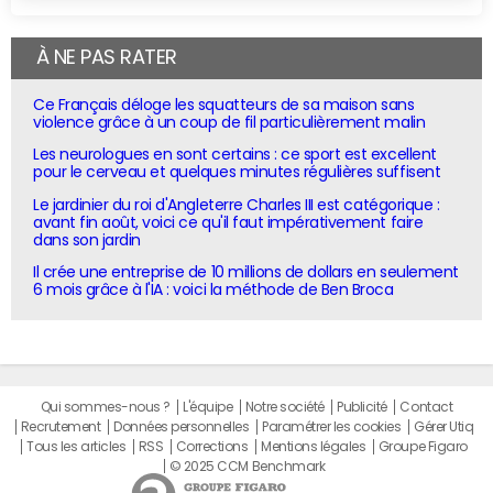
À NE PAS RATER
Ce Français déloge les squatteurs de sa maison sans
violence grâce à un coup de fil particulièrement malin
Les neurologues en sont certains : ce sport est excellent
pour le cerveau et quelques minutes régulières suffisent
Le jardinier du roi d'Angleterre Charles III est catégorique :
avant fin août, voici ce qu'il faut impérativement faire
dans son jardin
Il crée une entreprise de 10 millions de dollars en seulement
6 mois grâce à l'IA : voici la méthode de Ben Broca
Qui sommes-nous ?
L'équipe
Notre société
Publicité
Contact
Recrutement
Données personnelles
Paramétrer les cookies
Gérer Utiq
Tous les articles
RSS
Corrections
Mentions légales
Groupe Figaro
© 2025 CCM Benchmark