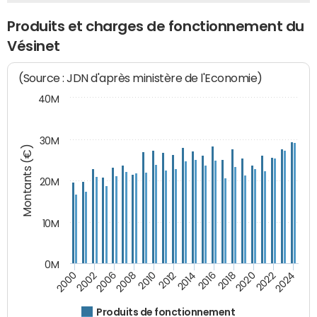
Produits et charges de fonctionnement du
Vésinet
(Source : JDN d'après ministère de l'Economie)
40M
30M
Montants (€)
20M
10M
0M
2018
2002
2022
2008
2012
2016
2000
2020
2006
2024
2010
2014
Produits de fonctionnement