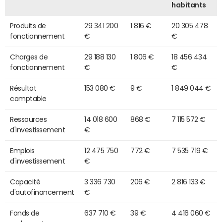
habitants
Produits de
29 341 200
1 816 €
20 305 478
fonctionnement
€
€
Charges de
29 188 130
1 806 €
18 456 434
fonctionnement
€
€
Résultat
153 080 €
9 €
1 849 044 €
comptable
Ressources
14 018 600
868 €
7 115 572 €
d'investissement
€
Emplois
12 475 750
772 €
7 535 719 €
d'investissement
€
Capacité
3 336 730
206 €
2 816 133 €
d'autofinancement
€
Fonds de
637 710 €
39 €
4 416 060 €