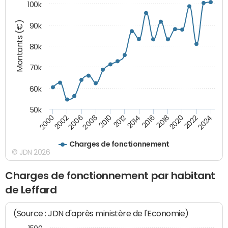
100k
Montants (€)
90k
80k
70k
60k
50k
2024
2002
2010
2016
2022
2000
2008
2014
2020
2006
2012
2018
Charges de fonctionnement
© JDN 2026
Charges de fonctionnement par habitant
de Leffard
(Source : JDN d'après ministère de l'Economie)