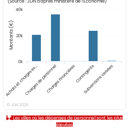
(Source : JDN d'après ministère de l'Economie)
40k
Montants (€)
20k
0k
Charges financières
Achats et charges ex…
Contingents
Charges de personnel
Subventions versées
© JDN 2026
Les villes où les dépenses de personnel sont les plus
élevées