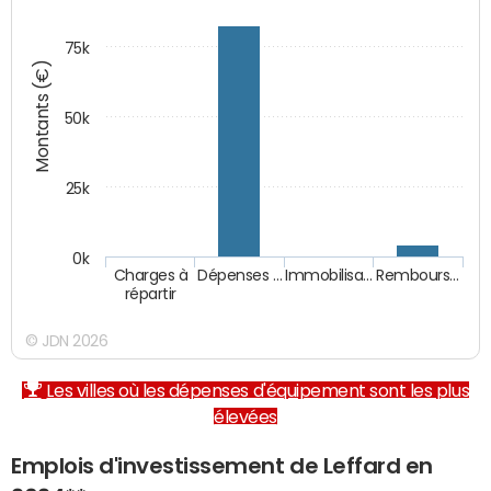
75k
Montants (€)
50k
25k
0k
Charges à
Dépenses …
Immobilisa…
Rembours…
répartir
© JDN 2026
Les villes où les dépenses d'équipement sont les plus
élevées
Emplois d'investissement de Leffard en