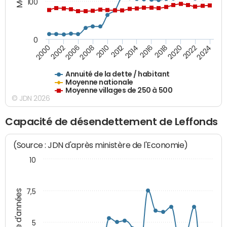
100
0
2014
2008
2000
2024
2018
2012
2006
2022
2016
2010
2002
2020
Annuité de la dette / habitant
Moyenne nationale
Moyenne villages de 250 à 500
© JDN 2026
Capacité de désendettement de Leffonds
(Source : JDN d'après ministère de l'Economie)
10
7,5
Nombre d'années
5