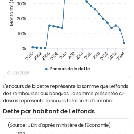
Montants (€)
300k
200k
100k
0k
2000
2022
2016
2010
2002
2024
2018
2012
2006
2020
2014
2008
Encours de la dette
© JDN 2026
L'encours de la dette représente la somme que Leffonds
doit rembourser aux banques. La somme présentée ci-
dessus représente l'encours total au 31 décembre.
Dette par habitant de Leffonds
(Source : JDN d'après ministère de l'Economie)
1500