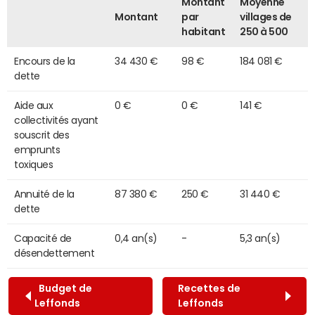
Montant
Moyenne
Montant
par
villages de
habitant
250 à 500
Encours de la
34 430 €
98 €
184 081 €
dette
Aide aux
0 €
0 €
141 €
collectivités ayant
souscrit des
emprunts
toxiques
Annuité de la
87 380 €
250 €
31 440 €
dette
Capacité de
0,4 an(s)
-
5,3 an(s)
désendettement
Budget de
Recettes de
Leffonds
Leffonds