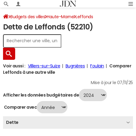
Budgets des villes
Haute-Marne
Leffonds
Dette de Leffonds (52210)
Dette au 31/12/2024
Voir aussi :
Villiers-sur-Suize
Bugnières
Foulain
Comparer
Leffonds à une autre ville
Mise à jour le 07/11/25
Afficher les données budgétaires de
Comparer avec
Dette