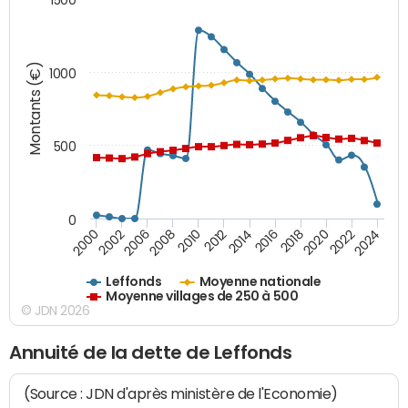
Montants (€)
1000
500
0
2018
2002
2022
2008
2012
2016
2000
2020
2006
2024
2010
2014
Leffonds
Moyenne nationale
Moyenne villages de 250 à 500
© JDN 2026
Annuité de la dette de Leffonds
(Source : JDN d'après ministère de l'Economie)