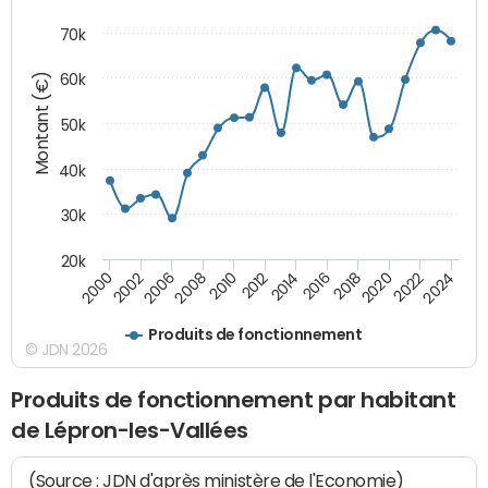
70k
Montant (€)
60k
50k
40k
30k
20k
2020
2010
2016
2006
2022
2012
2000
2018
2008
2024
2014
2002
Produits de fonctionnement
© JDN 2026
Produits de fonctionnement par habitant
de Lépron-les-Vallées
(Source : JDN d'après ministère de l'Economie)