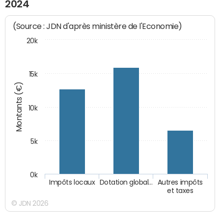
2024
(Source : JDN d'après ministère de l'Economie)
20k
15k
Montants (€)
10k
5k
0k
Impôts locaux
Dotation global…
Autres impôts
et taxes
© JDN 2026