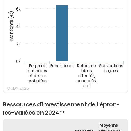
6k
Montants (€)
4k
2k
0k
Emprunt
Fonds de c…
Retour de
Subventions
bancaires
biens
reçues
et dettes
affectés,
assimilées
concedés,
etc.
© JDN 2026
Ressources d'investissement de Lépron-
les-Vallées en 2024**
Moyenne