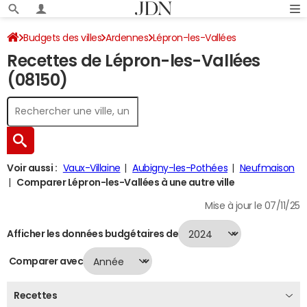
Budgets des villes
Ardennes
Lépron-les-Vallées
Recettes de Lépron-les-Vallées
Recettes 2024
(08150)
Voir aussi :
Vaux-Villaine
Aubigny-les-Pothées
Neufmaison
Comparer Lépron-les-Vallées à une autre ville
Mise à jour le 07/11/25
Afficher les données budgétaires de
Comparer avec
Recettes