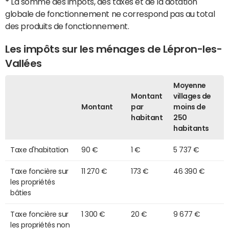
*
La somme des impôts, des taxes et de la dotation
globale de fonctionnement ne correspond pas au total
des produits de fonctionnement.
Les impôts sur les ménages de Lépron-les-
Vallées
Moyenne
Montant
villages de
Montant
par
moins de
habitant
250
habitants
Taxe d'habitation
90 €
1 €
5 737 €
Taxe foncière sur
11 270 €
173 €
46 390 €
les propriétés
bâties
Taxe foncière sur
1 300 €
20 €
9 677 €
les propriétés non