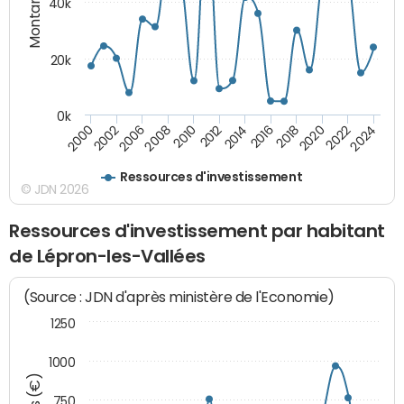
Montants (€)
40k
20k
0k
2020
2010
2016
2006
2022
2012
2000
2018
2008
2024
2002
2014
Ressources d'investissement
© JDN 2026
Ressources d'investissement par habitant
de Lépron-les-Vallées
(Source : JDN d'après ministère de l'Economie)
1250
1000
750