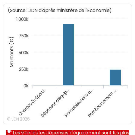
(Source : JDN d'après ministère de l'Economie)
1 000k
750k
Montants (€)
500k
250k
0k
Charges à répartir
Dépenses d'équip…
Immobilisations a…
Remboursement …
© JDN 2026
Les villes où les dépenses d'équipement sont les plus