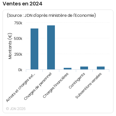
Ventes en 2024
(Source : JDN d'après ministère de l'Economie)
750k
Montants (€)
500k
250k
0k
Charges financières
Charges de personnel
Achats et charges ext…
Subventions versées
Contingents
© JDN 2026