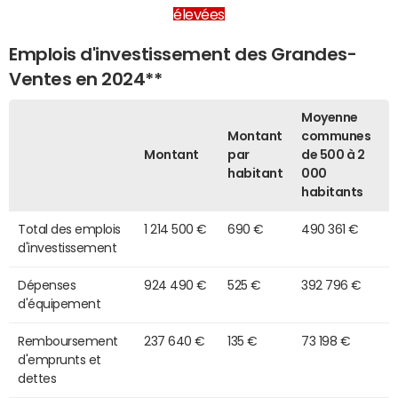
élevées
Emplois d'investissement des Grandes-
Ventes en 2024**
Moyenne
Montant
communes
Montant
par
de 500 à 2
habitant
000
habitants
Total des emplois
1 214 500 €
690 €
490 361 €
d'investissement
Dépenses
924 490 €
525 €
392 796 €
d'équipement
Remboursement
237 640 €
135 €
73 198 €
d'emprunts et
dettes