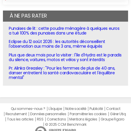
À NE PAS RATER
Punaises de lit : cette poudre ménagère à quelques euros
a tué 100% des punaises dans une étude
Eclipse du 12 août 2026 : les autorités déconseillent
l'observation aux moins de 3 ans, même équipés
Plus que deux mois pour la visiter : l'île d'Hydra est le paradis
du silence, voitures, motos et vélos y sont interdits
Pr. Alinka Greasley : "Pour les femmes de plus de 40 ans,
danser entretient la santé cardiovasculaire et l'équilibre
mental"
Qui sommes-nous ?
L'équipe
Notre société
Publicité
Contact
Recrutement
Données personnelles
Paramétrer les cookies
Gérer Utiq
Tous les articles
RSS
Corrections
Mentions légales
Groupe Figaro
© 2025 CCM Benchmark