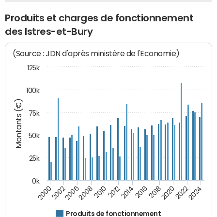
Produits et charges de fonctionnement
des Istres-et-Bury
(Source : JDN d'après ministère de l'Economie)
125k
100k
Montants (€)
75k
50k
25k
0k
2024
2002
2010
2016
2022
2000
2008
2014
2020
2006
2012
2018
Produits de fonctionnement