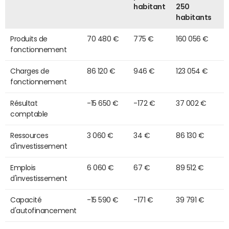
habitant
250
habitants
Produits de
70 480 €
775 €
160 056 €
fonctionnement
Charges de
86 120 €
946 €
123 054 €
fonctionnement
Résultat
-15 650 €
-172 €
37 002 €
comptable
Ressources
3 060 €
34 €
86 130 €
d'investissement
Emplois
6 060 €
67 €
89 512 €
d'investissement
Capacité
-15 590 €
-171 €
39 791 €
d'autofinancement