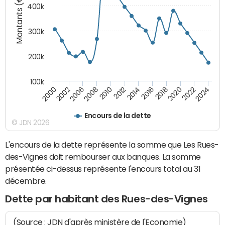
Montants (€)
400k
300k
200k
100k
2000
2022
2016
2010
2002
2024
2018
2012
2006
2020
2014
2008
Encours de la dette
© JDN 2026
L'encours de la dette représente la somme que Les Rues-
des-Vignes doit rembourser aux banques. La somme
présentée ci-dessus représente l'encours total au 31
décembre.
Dette par habitant des Rues-des-Vignes
(Source : JDN d'après ministère de l'Economie)