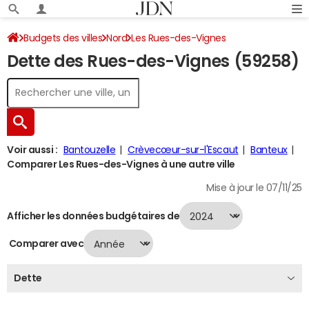
Budgets des villes
Nord
Les Rues-des-Vignes
Dette des Rues-des-Vignes (59258)
Dette au 31/12/2024
Voir aussi :
Bantouzelle
Crèvecœur-sur-l'Escaut
Banteux
Comparer Les Rues-des-Vignes à une autre ville
Mise à jour le 07/11/25
Afficher les données budgétaires de
Comparer avec
Dette