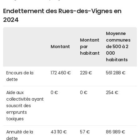
Endettement des Rues-des-Vignes en
2024
Moyenne
Montant
communes
Montant
par
de 500 à 2
habitant
000
habitants
Encours de la
172 460 €
229 €
561 288 €
dette
Aide aux
0 €
0 €
254 €
collectivités ayant
souscrit des
emprunts
toxiques
Annuité de la
43 110 €
57 €
86 989 €
dette