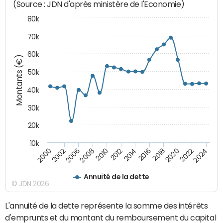
(Source : JDN d'après ministère de l'Economie)
80k
70k
60k
Montants (€)
50k
40k
30k
20k
10k
2020
2010
2016
2006
2022
2012
2000
2018
2008
2024
2014
2002
Annuité de la dette
© JDN 2026
L'annuité de la dette représente la somme des intérêts
d'emprunts et du montant du remboursement du capital