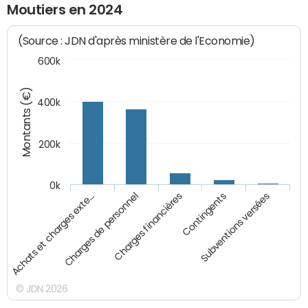
Moutiers en 2024
(Source : JDN d'après ministère de l'Economie)
600k
Montants (€)
400k
200k
0k
Charges financières
Contingents
Subventions versées
Achats et charges exte…
Charges de personnel
© JDN 2026