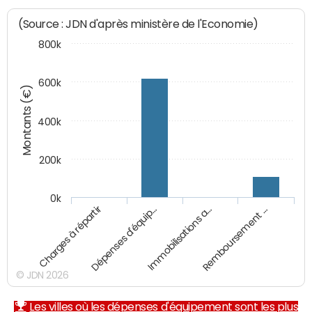
(Source : JDN d'après ministère de l'Economie)
800k
600k
Montants (€)
400k
200k
0k
Charges à répartir
Dépenses d'équip…
Immobilisations a…
Remboursement …
© JDN 2026
Les villes où les dépenses d'équipement sont les plus