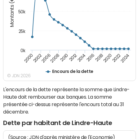
Montants (€)
50k
25k
0k
2024
2002
2010
2016
2022
2000
2008
2014
2020
2006
2012
2018
Encours de la dette
© JDN 2026
L'encours de la dette représente la somme que Lindre-
Haute doit rembourser aux banques. La somme
présentée ci-dessus représente l'encours total au 31
décembre.
Dette par habitant de Lindre-Haute
(Source : JDN d'après ministère de l'Economie)