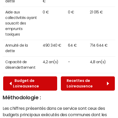
dette
€
Aide aux
0 €
0 €
21 015 €
collectivités ayant
souscrit des
emprunts
toxiques
Annuité de la
490 340 €
64 €
714 644 €
dette
Capacité de
4,2 an(s)
-
4,8 an(s)
désendettement
Budget de
Recettes de
Loireauxence
Loireauxence
Méthodologie :
Les chiffres présentés dans ce service sont ceux des
budgets principaux exécutés des communes dont les