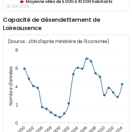
Moyenne villes de 5 000 à 10 000 habitants
© JDN 2026
Capacité de désendettement de
Loireauxence
(Source : JDN d'après ministère de l'Economie)
8
6
Nombre d'années
4
2
0
2018
2002
2022
2008
2012
2016
2000
2020
2006
2024
2010
2014