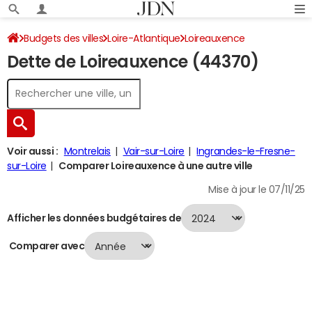
Budgets des villes
Loire-Atlantique
Loireauxence
Dette de Loireauxence (44370)
Dette au 31/12/2024
Voir aussi :
Montrelais
Vair-sur-Loire
Ingrandes-le-Fresne-
sur-Loire
Comparer Loireauxence à une autre ville
Mise à jour le 07/11/25
Afficher les données budgétaires de
Comparer avec