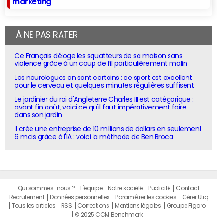
marketing
À NE PAS RATER
Ce Français déloge les squatteurs de sa maison sans
violence grâce à un coup de fil particulièrement malin
Les neurologues en sont certains : ce sport est excellent
pour le cerveau et quelques minutes régulières suffisent
Le jardinier du roi d'Angleterre Charles III est catégorique :
avant fin août, voici ce qu'il faut impérativement faire
dans son jardin
Il crée une entreprise de 10 millions de dollars en seulement
6 mois grâce à l'IA : voici la méthode de Ben Broca
Qui sommes-nous ?
L'équipe
Notre société
Publicité
Contact
Recrutement
Données personnelles
Paramétrer les cookies
Gérer Utiq
Tous les articles
RSS
Corrections
Mentions légales
Groupe Figaro
© 2025 CCM Benchmark