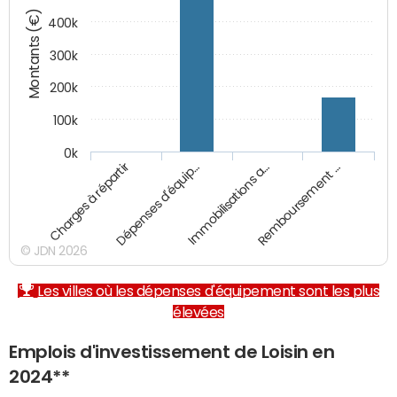
Montants (€)
400k
300k
200k
100k
0k
Charges à répartir
Dépenses d'équip…
Immobilisations a…
Remboursement …
© JDN 2026
Les villes où les dépenses d'équipement sont les plus
élevées
Emplois d'investissement de Loisin en
2024**