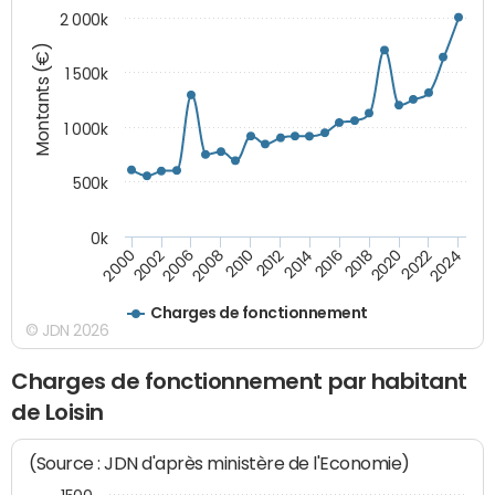
2 000k
Montants (€)
1 500k
1 000k
500k
0k
2014
2008
2000
2024
2018
2012
2006
2022
2016
2010
2002
2020
Charges de fonctionnement
© JDN 2026
Charges de fonctionnement par habitant
de Loisin
(Source : JDN d'après ministère de l'Economie)