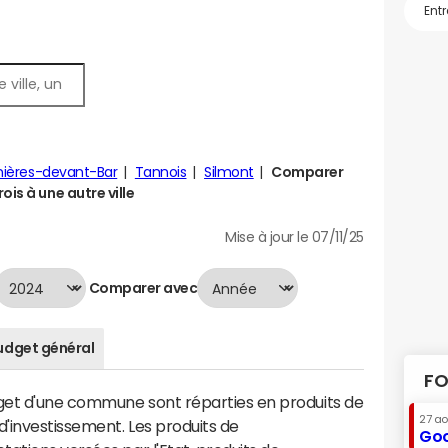
ières-devant-Bar
Tannois
Silmont
Comparer
ois à une autre ville
Mise à jour le 07/11/25
Comparer avec
udget général
FO
dget d'une commune sont réparties en produits de
27 a
'investissement. Les produits de
Goo