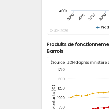
400k
2008
2002
2006
2000
Prod
© JDN 2026
Produits de fonctionneme
Barrois
(Source : JDN d'après ministère
1750
1500
Montants (€)
1250
1000
750