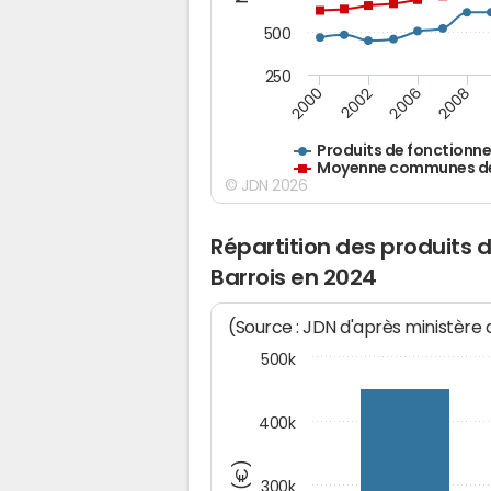
500
250
2000
2002
2006
2008
Produits de fonctionn
Moyenne communes de 
© JDN 2026
Répartition des produits 
Barrois en 2024
(Source : JDN d'après ministère
500k
400k
300k