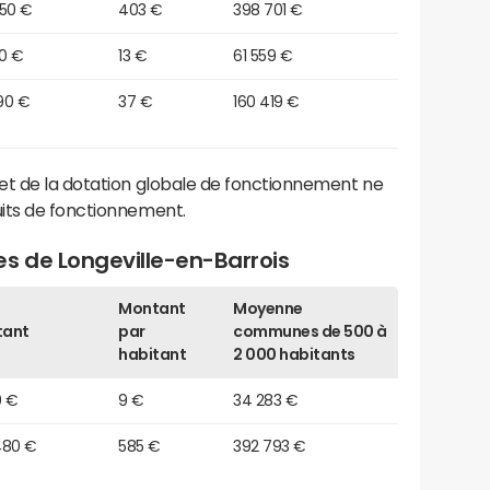
450 €
403 €
398 701 €
50 €
13 €
61 559 €
90 €
37 €
160 419 €
et de la dotation globale de fonctionnement ne
its de fonctionnement.
s de Longeville-en-Barrois
Montant
Moyenne
tant
par
communes de 500 à
habitant
2 000 habitants
0 €
9 €
34 283 €
480 €
585 €
392 793 €