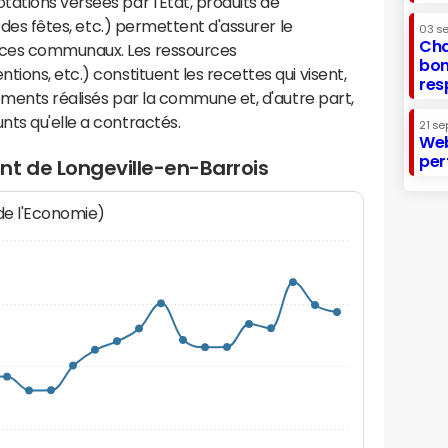
ations versées par l'Etat, produits de
s des fêtes, etc.) permettent d'assurer le
03 s
Cha
ices communaux. Les ressources
bon
ions, etc.) constituent les recettes qui visent,
res
sements réalisés par la commune et, d'autre part,
ts qu'elle a contractés.
21 se
Web
per
nt de Longeville-en-Barrois
 de l'Economie)