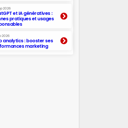
ep 2026
tGPT et IA génératives :
nes pratiques et usages
ponsables
p 2026
 analytics : booster ses
formances marketing