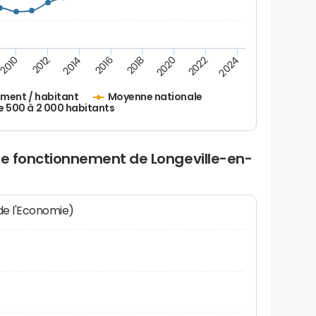
2010
2012
2014
2016
2018
2020
2022
2024
ement / habitant
Moyenne nationale
500 à 2 000 habitants
de fonctionnement de Longeville-en-
 de l'Economie)