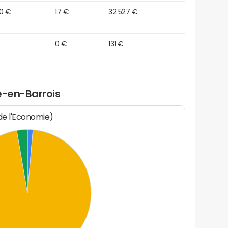
80 €
17 €
32 527 €
0 €
131 €
e-en-Barrois
 de l'Economie)