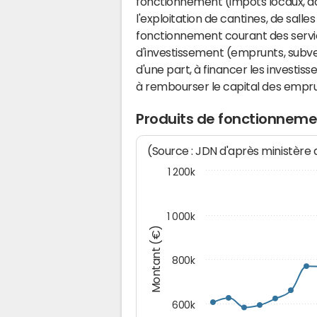
fonctionnement (impôts locaux, dot
l'exploitation de cantines, de salle
fonctionnement courant des serv
d'investissement (emprunts, subvent
d'une part, à financer les investis
à rembourser le capital des emprun
Produits de fonctionneme
(Source : JDN d'après ministère
1 200k
1 000k
Montant (€)
800k
600k