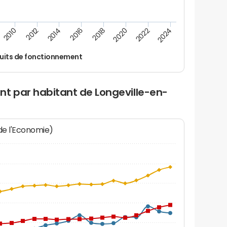
2022
2018
2014
2010
2024
2020
2016
2012
uits de fonctionnement
nt par habitant de Longeville-en-
 de l'Economie)