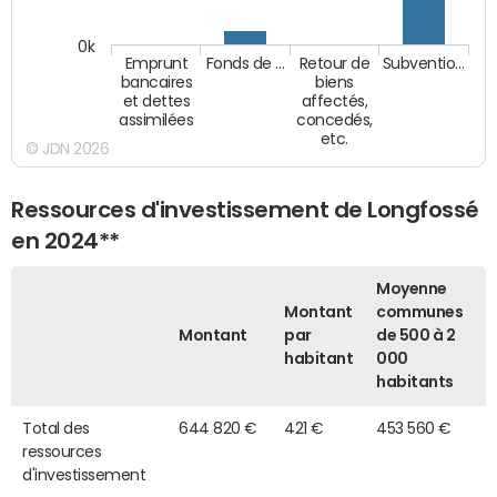
0k
Emprunt
Fonds de …
Retour de
Subventio…
bancaires
biens
et dettes
affectés,
assimilées
concedés,
etc.
© JDN 2026
Ressources d'investissement de Longfossé
en 2024**
Moyenne
Montant
communes
Montant
par
de 500 à 2
habitant
000
habitants
Total des
644 820 €
421 €
453 560 €
ressources
d'investissement