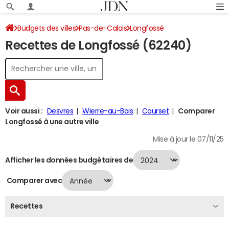
Budgets des villes
Pas-de-Calais
Longfossé
Recettes de Longfossé (62240)
Recettes 2024
Voir aussi :
Desvres
Wierre-au-Bois
Courset
Comparer
Longfossé à une autre ville
Mise à jour le 07/11/25
Afficher les données budgétaires de
Comparer avec
Recettes