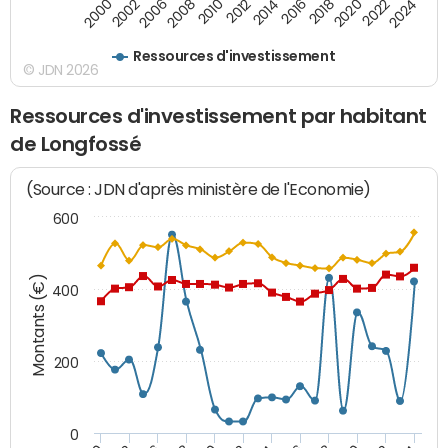
2000
2022
2016
2010
2002
2024
2018
2012
2006
2020
2014
2008
Ressources d'investissement
© JDN 2026
Ressources d'investissement par habitant
de Longfossé
(Source : JDN d'après ministère de l'Economie)
600
Montants (€)
400
200
0